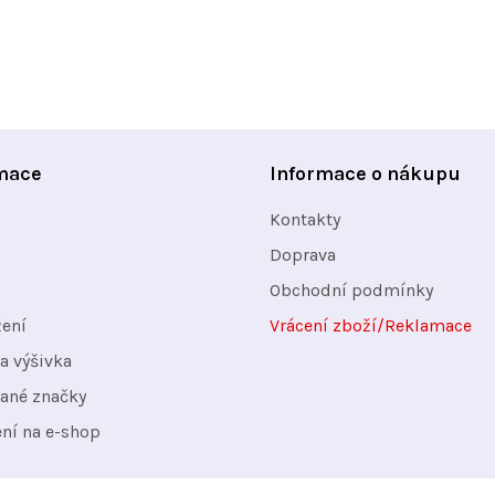
y
v
ý
p
i
s
mace
Informace o nákupu
u
Kontakty
Doprava
Obchodní podmínky
žení
Vrácení zboží/Reklamace
a výšivka
ané značky
ení na e-shop