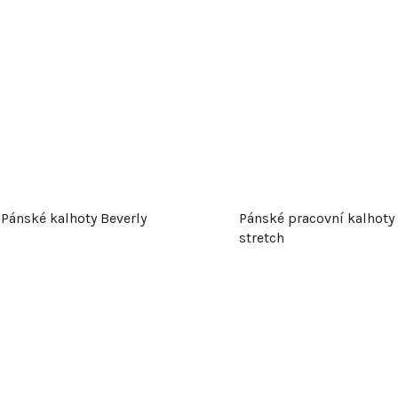
d
u
k
t
ů
Pánské kalhoty Beverly
Pánské pracovní kalhoty 
stretch