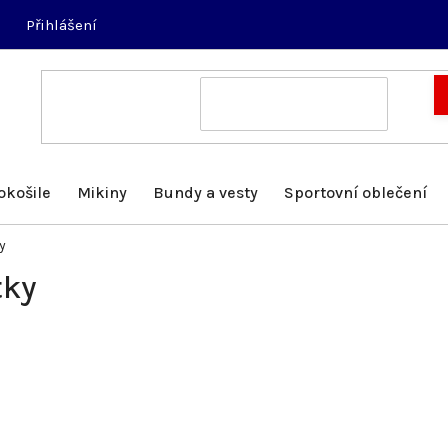
Přihlášení
okošile
Mikiny
Bundy a vesty
Sportovní oblečení
y
tky