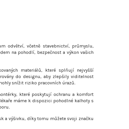
um odvětví, včetně stavebnictví, průmyslu,
ledem na pohodlí, bezpečnost a výkon vašich
ovaných materiálů, které splňují nejvyšší
grovány do designu, aby zlepšily viditelnost
hly snížit riziko pracovních úrazů.
ontérky, které poskytují ochranu a komfort
 lékaře máme k dispozici pohodlné kalhoty s
boru.
isk a výšivku, díky tomu můžete svoji značku