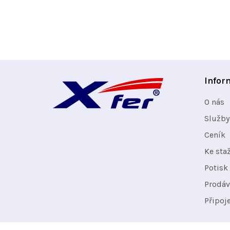
Z
Infor
á
O nás
p
Služby
Ceník
a
Ke sta
t
Potisk 
Prodáv
í
Připoj