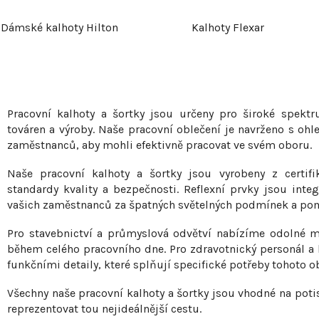
Dámské kalhoty Hilton
Kalhoty Flexar
O
v
Pracovní kalhoty a šortky jsou určeny pro široké spektr
l
továren a výroby. Naše pracovní oblečení je navrženo s oh
zaměstnanců, aby mohli efektivně pracovat ve svém oboru.
á
d
Naše pracovní kalhoty a šortky jsou vyrobeny z certifik
a
standardy kvality a bezpečnosti. Reflexní prvky jsou inte
vašich zaměstnanců za špatných světelných podmínek a pomo
c
í
Pro stavebnictví a průmyslová odvětví nabízíme odolné m
p
během celého pracovního dne. Pro zdravotnický personál a
funkčními detaily, které splňují specifické potřeby tohoto o
r
v
Všechny naše pracovní kalhoty a šortky jsou vhodné na pot
k
reprezentovat tou nejideálnější cestu.