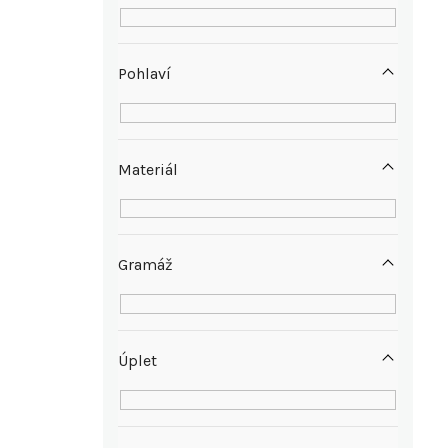
a
n
Pohlaví
e
l
Materiál
Gramáž
Úplet