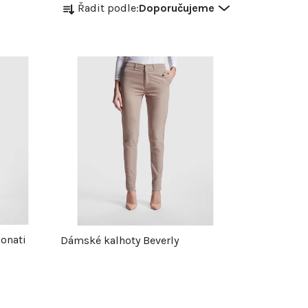
Ř
Řadit podle:
Doporučujeme
a
z
e
n
í
p
r
Bonati
Dámské kalhoty Beverly
o
d