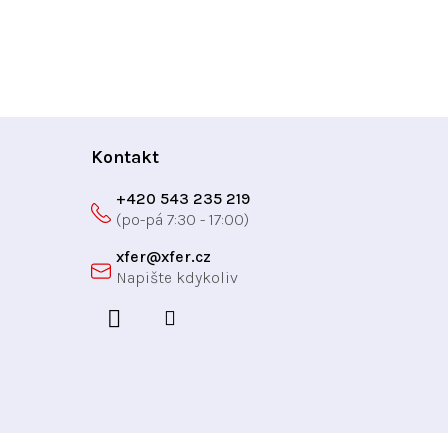
Kontakt
+420 543 235 219
xfer
@
xfer.cz