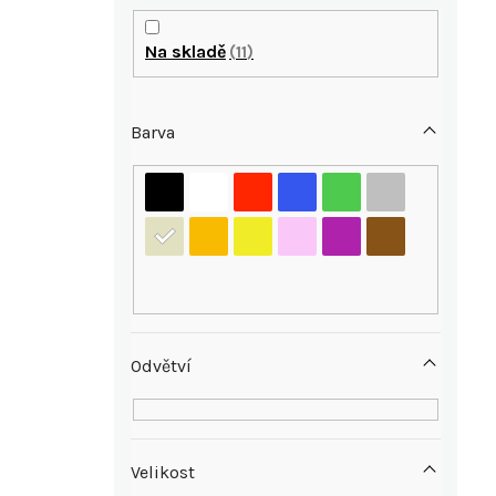
P
o
Na skladě
11
s
Barva
t
r
i
a
n
n
Odvětví
í
p
Velikost