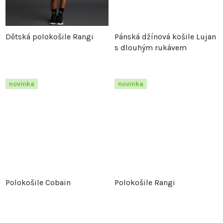
k
t
t
ů
Dětská polokošile Rangi
Pánská džínová košile Lujan
ů
s dlouhým rukávem
novinka
novinka
Polokošile Cobain
Polokošile Rangi