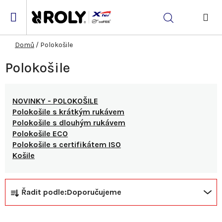
Přejít
na
Hledat
obsah
NÁK
KOŠ
Domů
/
Polokošile
Polokošile
NOVINKY - POLOKOŠILE
Polokošile s krátkým rukávem
Polokošile s dlouhým rukávem
Polokošile ECO
Polokošile s certifikátem ISO
Košile
Ř
V
Řadit podle:
Doporučujeme
a
ý