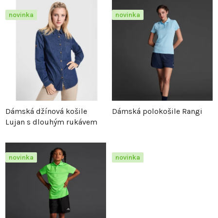
z
p
novinka
novinka
e
i
n
s
í
p
p
r
Dámská džínová košile
Dámská polokošile Rangi
Lujan s dlouhým rukávem
r
o
o
d
novinka
novinka
d
u
u
k