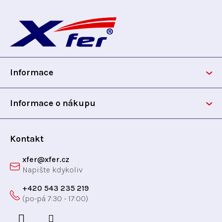
Z
á
p
Informace
a
t
Informace o nákupu
í
Kontakt
xfer
@
xfer.cz
+420 543 235 219