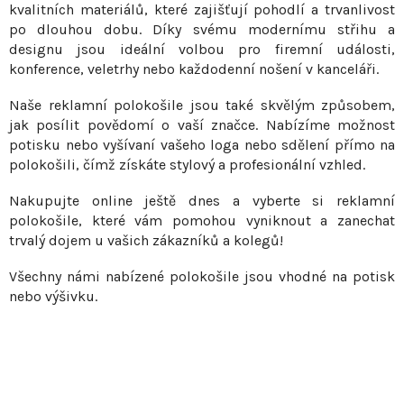
c
kvalitních materiálů, které zajišťují pohodlí a trvanlivost
í
po dlouhou dobu. Díky svému modernímu střihu a
p
designu jsou ideální volbou pro firemní události,
r
konference, veletrhy nebo každodenní nošení v kanceláři.
v
Naše reklamní polokošile jsou také skvělým způsobem,
k
jak posílit povědomí o vaší značce. Nabízíme možnost
y
potisku nebo vyšívaní vašeho loga nebo sdělení přímo na
v
polokošili, čímž získáte stylový a profesionální vzhled.
ý
p
Nakupujte online ještě dnes a vyberte si reklamní
i
polokošile, které vám pomohou vyniknout a zanechat
s
trvalý dojem u vašich zákazníků a kolegů!
u
Všechny námi nabízené polokošile jsou vhodné na potisk
nebo výšivku.