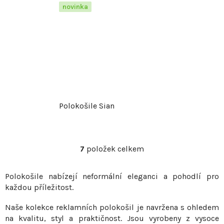
novinka
Polokošile Sian
7
položek celkem
O
v
Polokošile nabízejí neformální eleganci a pohodlí pro
l
každou příležitost.
á
d
Naše kolekce reklamních polokošil je navržena s ohledem
a
na kvalitu, styl a praktičnost. Jsou vyrobeny z vysoce