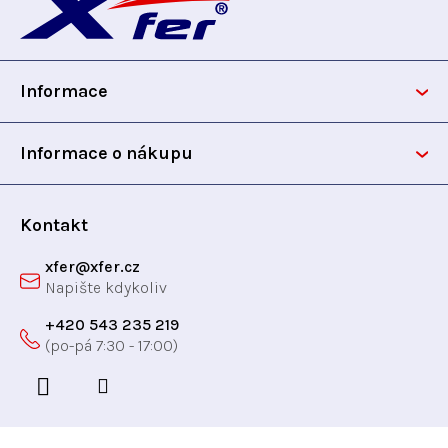
á
p
Informace
a
t
Informace o nákupu
í
Kontakt
xfer
@
xfer.cz
+420 543 235 219