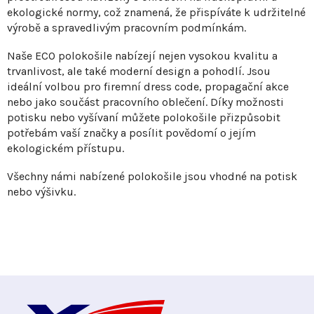
p
ekologické normy, což znamená, že přispíváte k udržitelné
r
výrobě a spravedlivým pracovním podmínkám.
v
Naše ECO polokošile nabízejí nejen vysokou kvalitu a
k
trvanlivost, ale také moderní design a pohodlí. Jsou
y
ideální volbou pro firemní dress code, propagační akce
v
nebo jako součást pracovního oblečení. Díky možnosti
ý
potisku nebo vyšívaní můžete polokošile přizpůsobit
p
potřebám vaší značky a posílit povědomí o jejím
i
ekologickém přístupu.
s
Všechny námi nabízené polokošile jsou vhodné na potisk
u
nebo výšivku.
Z