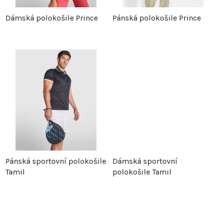
p
r
Dámská polokošile Prince
Pánská polokošile Prince
r
o
o
d
d
u
u
k
k
t
t
ů
Pánská sportovní polokošile
Dámská sportovní
ů
Tamil
polokošile Tamil