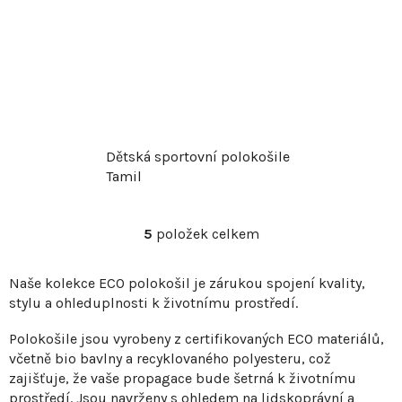
Dětská sportovní polokošile
Tamil
5
položek celkem
O
v
Naše kolekce ECO polokošil je zárukou spojení kvality,
l
stylu a ohleduplnosti k životnímu prostředí.
á
d
Polokošile jsou vyrobeny z certifikovaných ECO materiálů,
a
včetně bio bavlny a recyklovaného polyesteru, což
c
zajišťuje, že vaše propagace bude šetrná k životnímu
í
prostředí. Jsou navrženy s ohledem na lidskoprávní a