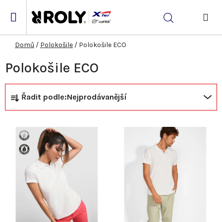
Přejít
na
Hledat
obsah
NÁK
KOŠ
Domů
/
Polokošile
/
Polokošile ECO
Polokošile ECO
Ř
V
Řadit podle:
Nejprodávanější
a
ý
z
p
e
i
n
s
í
p