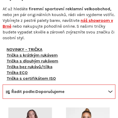
Ať už hledáte
firemní sportovní reklamní velkoobchod,
nebo jen pár originálních kousků, rádi vám vyjdeme vstříc.
Vybírejte z pestré palety barev, navštivte
náš showroom v
Brně
nebo nakupujte pohodlně online. S našimi tričky
budete vypadat skvěle a zároveň zvýrazníte svou značku či
osobní styl.
NOVINKY - TRIČKA
Trička s krátkým rukávem
Trička s dlouhým rukávem
Trička bez rukávů/tílka
Trička ECO
Trička s certifikátem ISO
Ř
V
Řadit podle:
Doporučujeme
a
ý
z
p