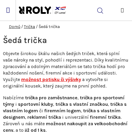
Přejít
na
Hledat
obsah
NÁK
KOŠ
Domů
/
Trička
/
Šedá trička
Šedá trička
Objevte širokou škálu našich šedých triček, která splní
vaše nároky na styl, pohodlí i reprezentaci. Díky kvalitnímu
zpracování a odolným materiálům se tato trička hodí pro
každodenní nošení, firemní akce i sportovní události.
Využijte
možnost potisku či výšivky
a vytvořte si
originální kousek, který zaujme na první pohled.
Nabízíme
trička pro zaměstnance
,
trička pro sportovní
týmy
i
sportovní kluby
,
trička s vlastní značkou
,
trička s
vlastním logem
či
firemním logem
,
trička s vlastním
designem
,
reklamní trička
i univerzální
firemní trička
.
Zároveň u nás máte
možnost nakoupit za velkoobchodní
ceny
, a to
již od 1 ks
.