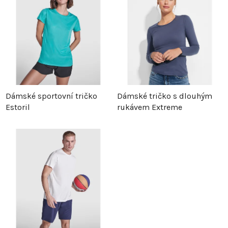
e
i
n
s
í
p
p
r
Dámské sportovní tričko
Dámské tričko s dlouhým
Estoril
rukávem Extreme
r
o
o
d
d
u
u
k
k
t