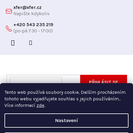
xfer
@
xfer.cz
+420 543 235 219
Odebírat newsletter
Vložte svůj e-mail a my vám budeme zasílat informace
E-
PŘIHLÁSIT SE
o nových produktech na našem e-shopu.
mail
Tento web používá soubory cookie. Dalším procházením
Vložením e-mailu souhlasíte s
podmínkami ochrany
tohoto webu vyjadřujete souhlas s jejich používáním..
osobních údajů
Více informací
zde
.
Nastavení
Copyright 2026
Xfer
. Všechna práva vyhrazena.