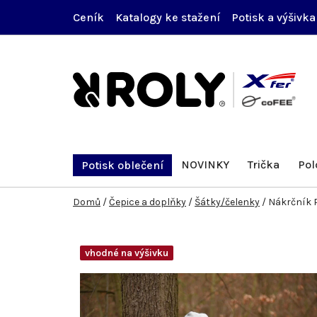
Přejít
Ceník
Katalogy ke stažení
Potisk a výšivka
na
obsah
NOVINKY
Trička
Pol
Potisk oblečení
Domů
/
Čepice a doplňky
/
Šátky/čelenky
/
Nákrčník 
vhodné na výšivku