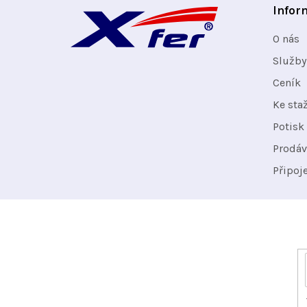
Infor
á
O nás
p
Služby
Ceník
a
Ke sta
t
Potisk 
Prodáv
í
Připoj
Odebírat newsletter