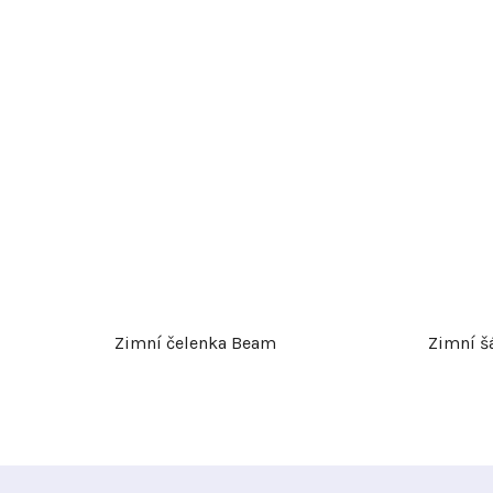
Zimní čelenka Beam
Zimní šá
Z