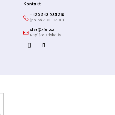
Kontakt
+420 543 235 219
xfer
@
xfer.cz
h