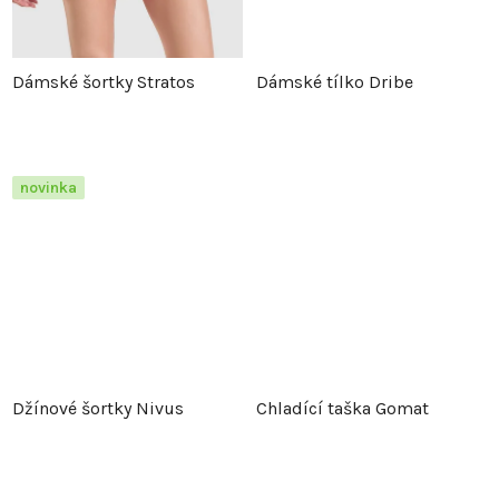
k
t
t
ů
Dámské šortky Stratos
Dámské tílko Dribe
ů
novinka
Džínové šortky Nivus
Chladící taška Gomat