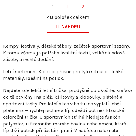
1
3
S
O
t
40
položek celkem
v
r
NAHORU
l
á
á
n
d
k
Kempy, festivaly, dětské tábory, začátek sportovní sezóny.
a
K tomu všemu je potřeba kvalitní textil, velké skladové
o
c
zásoby a rychlé dodání.
v
í
á
p
Letní sortiment Xferu je přesně pro tyto situace - lehké
n
materiály, ideální na potisk.
r
í
v
Najdete zde lehčí letní trička, prodyšné polokošile, kraťasy
k
do tělocvičny i na pláž, kšiltovky a klobouky, plátěné a
y
sportovní tašky. Pro letní akce v horku se vyplatí lehčí
v
pletenina — rychleji schne a líp odvádí pot než klasická
ý
celoroční trička. U sportovních střihů hledejte funkční
p
polyester, u firemního merche bavlnu nebo směsi, které
i
líp drží potisk při častém praní. V nabídce naleznete