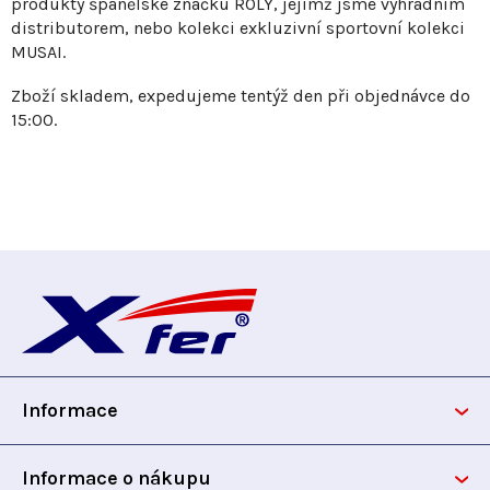
s
produkty španělské značku ROLY, jejímž jsme výhradním
distributorem, nebo kolekci exkluzivní sportovní kolekci
u
MUSAI.
Zboží skladem, expedujeme tentýž den při objednávce do
15:00.
Z
á
p
Informace
a
t
Informace o nákupu