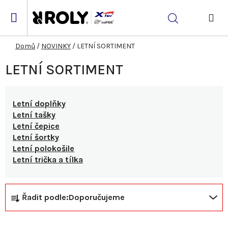
Přejít
na
Hledat
obsah
NÁK
KOŠ
Domů
/
NOVINKY
/
LETNÍ SORTIMENT
LETNÍ SORTIMENT
Letní doplňky
Letní tašky
Letní čepice
Letní šortky
Letní polokošile
Letní trička a tílka
Ř
V
Řadit podle:
Doporučujeme
a
ý