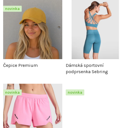
z
p
novinka
e
i
n
s
í
p
p
r
Čepice Premium
Dámská sportovní
podprsenka Sebring
r
o
o
d
novinka
novinka
d
u
u
k