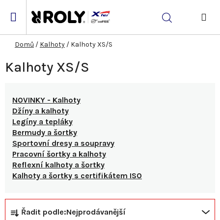
Přejít
na
Hledat
obsah
NÁK
KOŠ
Domů
/
Kalhoty
/
Kalhoty XS/S
Kalhoty XS/S
NOVINKY - Kalhoty
Džíny a kalhoty
Legíny a tepláky
Bermudy a šortky
Sportovní dresy a soupravy
Pracovní šortky a kalhoty
Reflexní kalhoty a šortky
Kalhoty a šortky s certifikátem ISO
Ř
V
Řadit podle:
Nejprodávanější