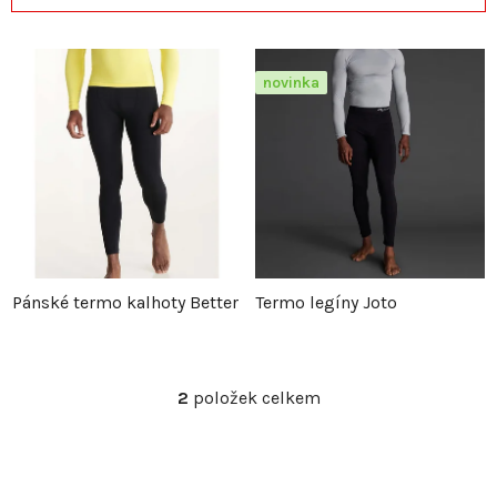
a
ý
z
p
novinka
e
i
n
s
í
p
p
r
Pánské termo kalhoty Better
Termo legíny Joto
r
o
o
d
2
položek celkem
O
v
d
u
l
á