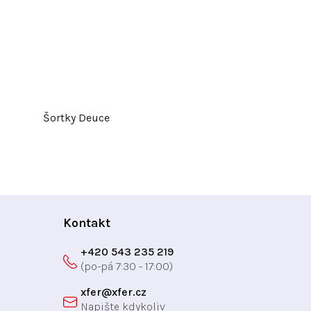
Šortky Deuce
Kontakt
+420 543 235 219
xfer
@
xfer.cz