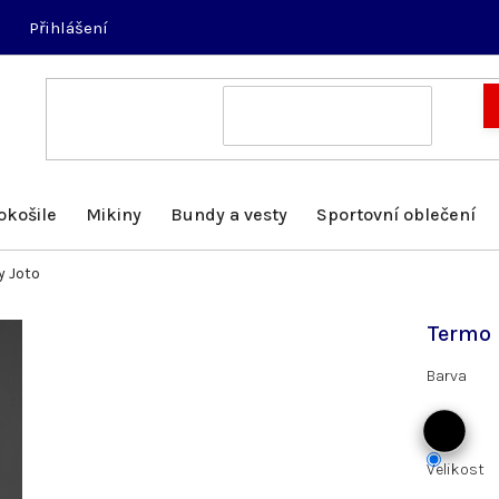
Přihlášení
okošile
Mikiny
Bundy a vesty
Sportovní oblečení
y Joto
Termo 
Barva
Velikost