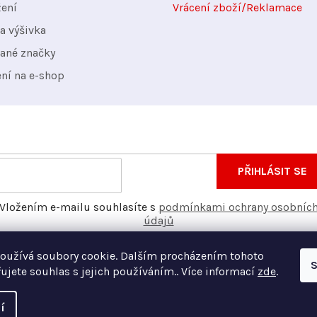
žení
Vrácení zboží/Reklamace
a výšivka
ané značky
ení na e-shop
nformace o nových produktech na našem e-shopu.
E-
PŘIHLÁSIT SE
mail
Vložením e-mailu souhlasíte s
podmínkami ochrany osobníc
údajů
oužívá soubory cookie. Dalším procházením tohoto
S
ujete souhlas s jejich používáním.. Více informací
zde
.
í
Vyt