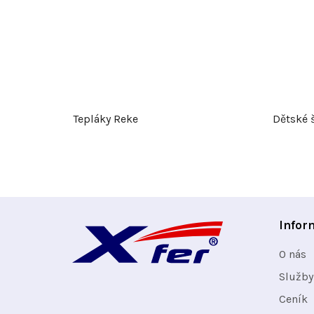
Tepláky Reke
Dětské 
Z
Infor
á
O nás
p
Služby
Ceník
a