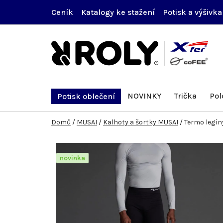
Přejít
Ceník
Katalogy ke stažení
Potisk a výšivka
na
obsah
NOVINKY
Trička
Pol
Potisk oblečení
Domů
/
MUSAI
/
Kalhoty a šortky MUSAI
/
Termo legín
novinka