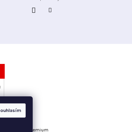
h
ouhlasím
vořil Shoptet Premium