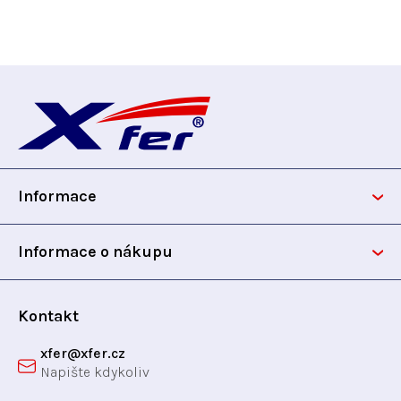
Z
á
p
Informace
a
t
Informace o nákupu
í
Kontakt
xfer
@
xfer.cz