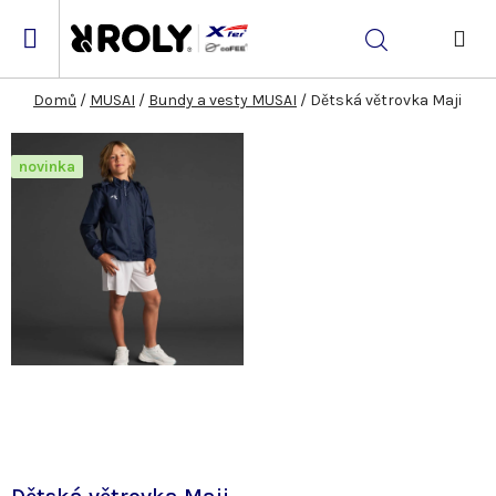
Přejít
na
Hledat
obsah
NÁK
KOŠ
Domů
/
MUSAI
/
Bundy a vesty MUSAI
/
Dětská větrovka Maji
novinka