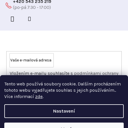
+420 543 235 219
Odebírat newsletter
Vložením e-mailu souhlasíte s
podmínkami ochrany
osobních údajů
Tento web používá soubory cookie. Dalším procházením
PŘIHLÁSIT SE
tohoto webu vyjadřujete souhlas s jejich používáním..
Více informací
zde
.
Nastavení
Copyright 2026
Xfer
. Všechna práva vyhrazena.