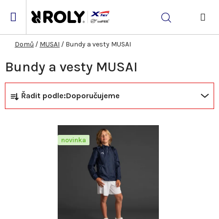
Přejít
na
Hledat
obsah
NÁK
KOŠ
Domů
/
MUSAI
/
Bundy a vesty MUSAI
Bundy a vesty MUSAI
Ř
V
Řadit podle:
Doporučujeme
a
ý
z
p
novinka
e
i
n
s
í
p