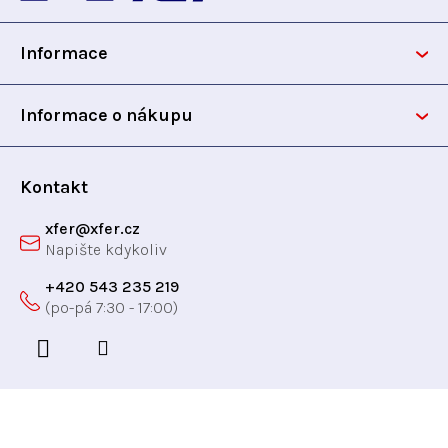
p
p
r
Informace
v
a
k
t
y
Informace o nákupu
v
í
ý
p
Kontakt
i
xfer
@
xfer.cz
s
u
+420 543 235 219
Odebírat newsletter