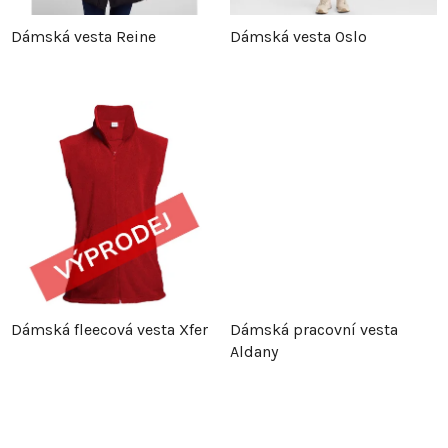
p
r
Dámská vesta Reine
Dámská vesta Oslo
r
o
o
d
d
u
u
k
k
t
t
ů
Dámská fleecová vesta Xfer
Dámská pracovní vesta
ů
Aldany