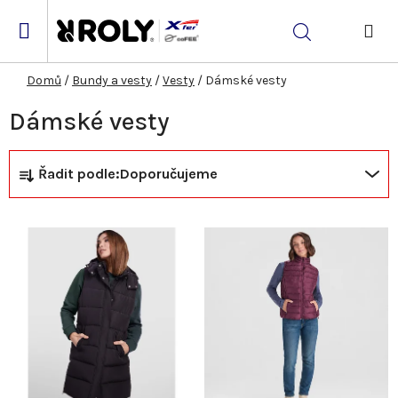
Přejít
na
Hledat
obsah
NÁK
KOŠ
Domů
/
Bundy a vesty
/
Vesty
/
Dámské vesty
Dámské vesty
Ř
V
Řadit podle:
Doporučujeme
a
ý
z
p
e
i
n
s
í
p