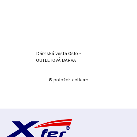
Dámská vesta Oslo -
OUTLETOVÁ BARVA
5
položek celkem
O
v
l
á
d
Z
a
c
á
í