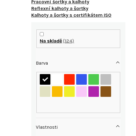
Pracovní šortky a kalhoty
Reflexní kalhoty a šortky
Kalhoty a šortky s certifikátem ISO
P
o
Na skladě
124
s
Barva
t
r
i
a
n
n
Vlastnosti