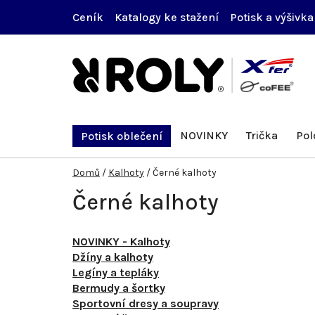
Přejít
Ceník
Katalogy ke stažení
Potisk a výšivka
na
obsah
NOVINKY
Trička
Pol
Potisk oblečení
Domů
/
Kalhoty
/
Černé kalhoty
Černé kalhoty
NOVINKY - Kalhoty
Džíny a kalhoty
Legíny a tepláky
Bermudy a šortky
Sportovní dresy a soupravy