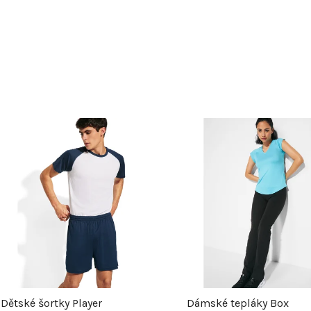
V
ý
p
s
p
Dětské šortky Player
Dámské tepláky Box