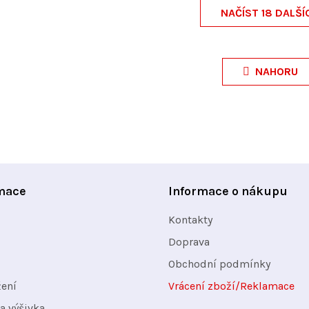
NAČÍST 18 DALŠÍ
O
v
NAHORU
l
á
d
a
c
í
mace
Informace o nákupu
p
Kontakty
r
v
Doprava
k
Obchodní podmínky
y
žení
Vrácení zboží/Reklamace
v
a výšivka