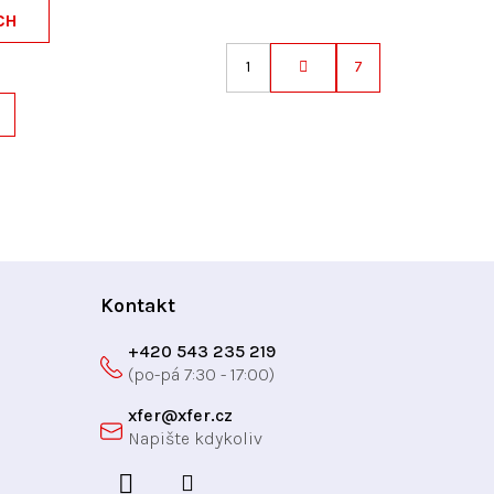
CH
1
7
S
t
r
á
n
k
o
v
á
Kontakt
n
í
+420 543 235 219
xfer
@
xfer.cz