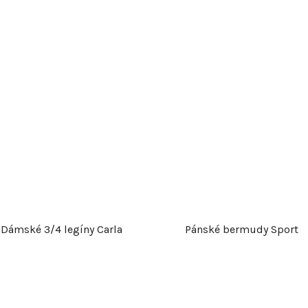
r
o
d
u
k
t
ů
Dámské 3/4 legíny Carla
Pánské bermudy Sport