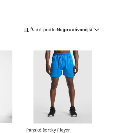
Ř
Řadit podle:
Nejprodávanější
a
z
e
n
í
p
r
Pánské šortky Player