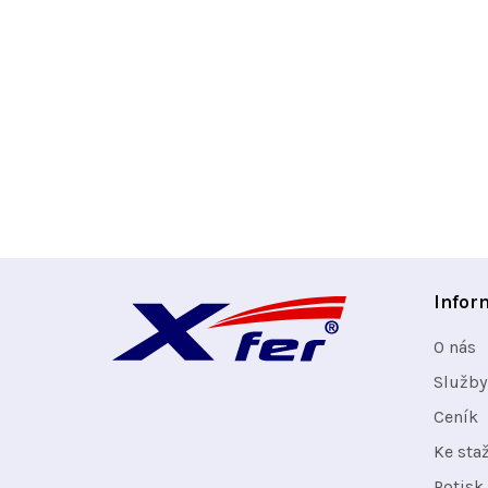
Z
Infor
á
O nás
p
Služby
Ceník
a
Ke sta
t
Potisk 