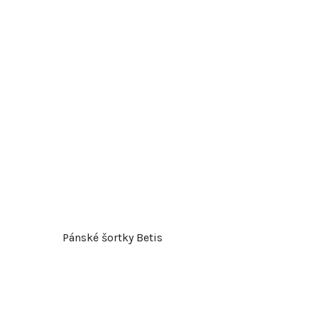
o
d
u
k
t
ů
Pánské šortky Betis