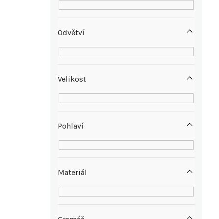
í
p
Odvětví
a
n
Velikost
e
l
Pohlaví
Materiál