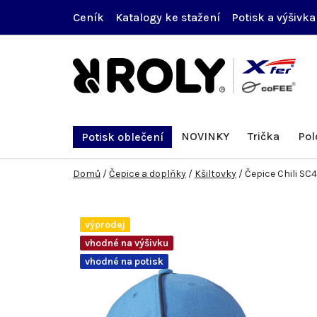
Přejít
Ceník
Katalogy ke stažení
Potisk a výšivka
na
obsah
NOVINKY
Trička
Pol
Potisk oblečení
Domů
/
Čepice a doplňky
/
Kšiltovky
/
Čepice Chili S
výprodej
vhodné na výšivku
vhodné na potisk