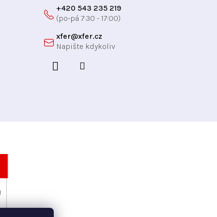
+420 543 235 219
xfer
@
xfer.cz
h