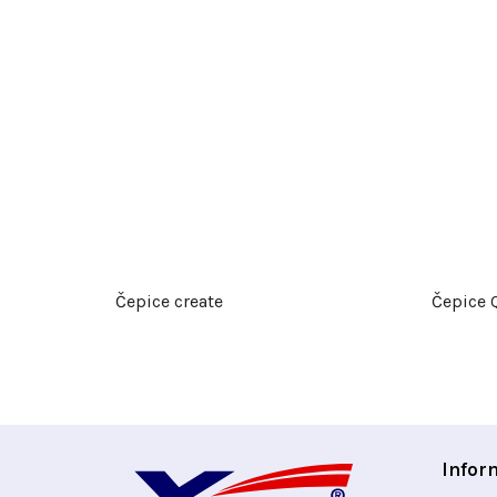
Čepice create
Čepice 
Z
Infor