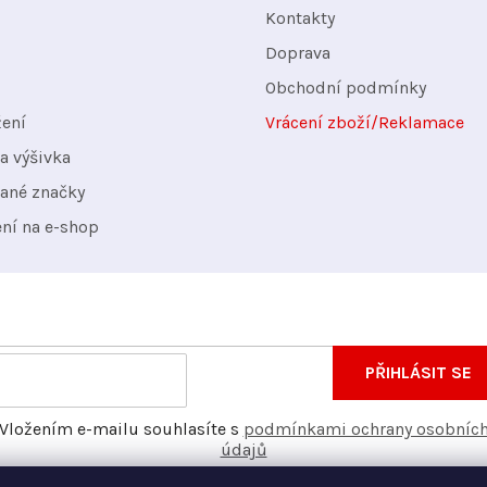
Kontakty
Doprava
Obchodní podmínky
žení
Vrácení zboží/Reklamace
a výšivka
ané značky
ení na e-shop
nformace o nových produktech na našem e-shopu.
E-
PŘIHLÁSIT SE
mail
Vložením e-mailu souhlasíte s
podmínkami ochrany osobníc
údajů