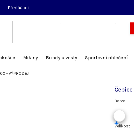
Přihlášení
okošile
Mikiny
Bundy a vesty
Sportovní oblečení
C400 - VÝPRODEJ
Čepice
Barva
Velikost