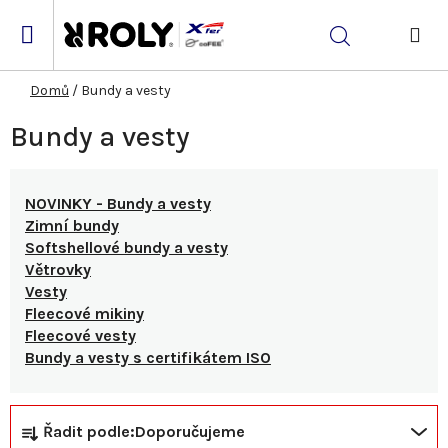
Přejít
na
Hledat
obsah
NÁK
KOŠ
Domů
/
Bundy a vesty
Bundy a vesty
NOVINKY - Bundy a vesty
Zimní bundy
Softshellové bundy a vesty
Větrovky
Vesty
Fleecové mikiny
Fleecové vesty
Bundy a vesty s certifikátem ISO
Ř
V
Řadit podle:
Doporučujeme