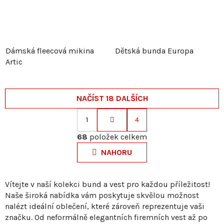
Dámská fleecová mikina
Dětská bunda Europa
Artic
NAČÍST 18 DALŠÍCH
1
4
S
O
t
68
položek celkem
v
r
NAHORU
l
á
á
n
d
k
Vítejte v naší kolekci bund a vest pro každou příležitost!
a
Naše široká nabídka vám poskytuje skvělou možnost
o
c
nalézt ideální oblečení, které zároveň reprezentuje vaši
v
í
značku. Od neformálně elegantních firemních vest až po
á