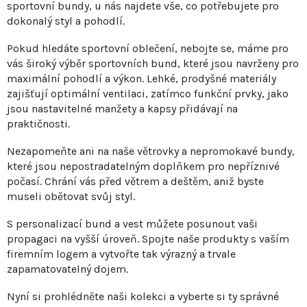
p
sportovní bundy, u nás najdete vše, co potřebujete pro
n
r
dokonalý styl a pohodlí.
í
v
Pokud hledáte sportovní oblečení, nebojte se, máme pro
k
vás široký výběr sportovních bund, které jsou navrženy pro
y
maximální pohodlí a výkon. Lehké, prodyšné materiály
v
zajišťují optimální ventilaci, zatímco funkční prvky, jako
ý
jsou nastavitelné manžety a kapsy přidávají na
p
praktičnosti.
i
s
Nezapomeňte ani na naše větrovky a nepromokavé bundy,
které jsou nepostradatelným doplňkem pro nepříznivé
u
počasí. Chrání vás před větrem a deštěm, aniž byste
museli obětovat svůj styl.
S personalizací bund a vest můžete posunout vaši
propagaci na vyšší úroveň. Spojte naše produkty s vaším
firemním logem a vytvořte tak výrazný a trvale
zapamatovatelný dojem.
Nyní si prohlédněte naši kolekci a vyberte si ty správné