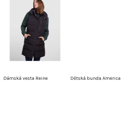
u
k
k
t
t
ů
ů
Dámská vesta Reine
Dětská bunda America