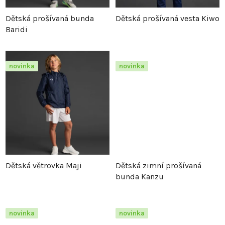
p
r
Dětská prošívaná bunda
Dětská prošívaná vesta Kiwo
Baridi
r
o
o
d
novinka
novinka
d
u
u
k
k
t
t
ů
Dětská větrovka Maji
Dětská zimní prošívaná
ů
bunda Kanzu
novinka
novinka