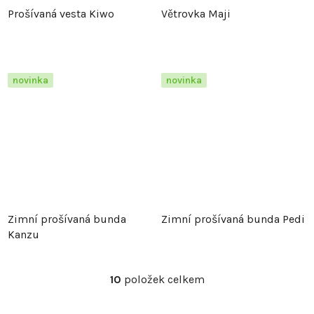
Prošívaná vesta Kiwo
Větrovka Maji
novinka
novinka
Zimní prošívaná bunda
Zimní prošívaná bunda Pedi
Kanzu
10
položek celkem
O
v