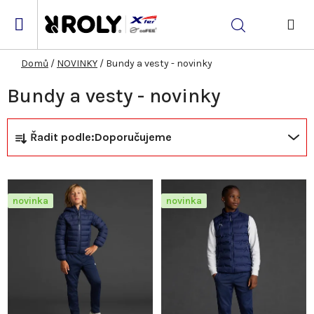
Přejít
na
Hledat
obsah
NÁK
KOŠ
Domů
/
NOVINKY
/
Bundy a vesty - novinky
Bundy a vesty - novinky
Ř
V
Řadit podle:
Doporučujeme
a
ý
z
p
novinka
novinka
e
i
n
s
í
p