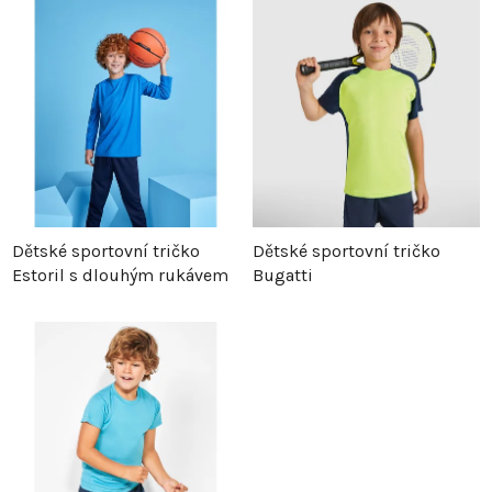
z
p
e
i
n
s
í
p
p
r
Dětské sportovní tričko
Dětské sportovní tričko
Estoril s dlouhým rukávem
Bugatti
r
o
o
d
d
u
u
k