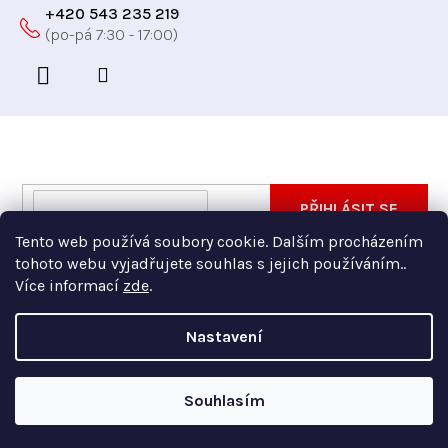
+420 543 235 219
Odebírat newsletter
Vložte svůj e-mail a my vám budeme zasílat informace
E-
PŘIHLÁSIT SE
o nových produktech na našem e-shopu.
mail
Tento web používá soubory cookie. Dalším procházením
Vložením e-mailu souhlasíte s
podmínkami ochrany
tohoto webu vyjadřujete souhlas s jejich používáním..
osobních údajů
Více informací
zde
.
Nastavení
Copyright 2026
Xfer
. Všechna práva vyhrazena.
Souhlasím
Vytvořil Shoptet Premium