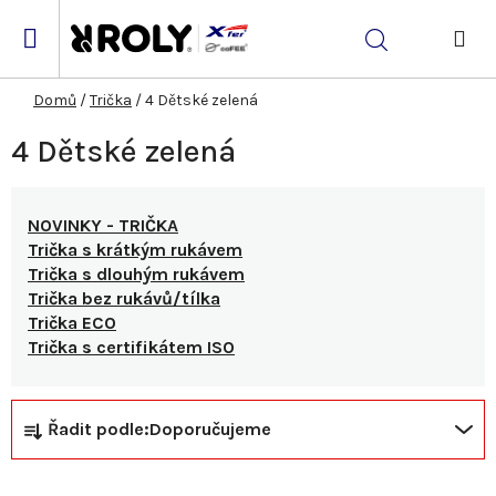
Přejít
na
Hledat
obsah
NÁK
KOŠ
Domů
/
Trička
/
4 Dětské zelená
4 Dětské zelená
NOVINKY - TRIČKA
Trička s krátkým rukávem
Trička s dlouhým rukávem
Trička bez rukávů/tílka
Trička ECO
Trička s certifikátem ISO
Ř
V
Řadit podle:
Doporučujeme
a
ý