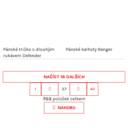
Pánské tričko s dlouhým
Pánské kalhoty Ranger
rukávem Defender
NAČÍST 18 DALŠÍCH
1
37
40
S
O
t
703
položek celkem
v
r
NAHORU
l
á
á
n
d
k