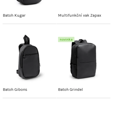
í
s
p
Batoh Kugar
Multifunkční vak Zapax
p
r
r
o
novinka
o
d
d
u
u
k
k
t
t
Batoh Gibons
Batoh Grindel
ů
ů