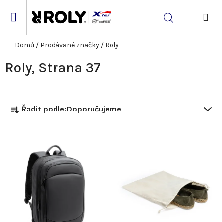
Přejít
na
Hledat
obsah
NÁK
KOŠ
Domů
/
Prodávané značky
/
Roly
Roly
, Strana 37
Ř
Řadit podle:
Doporučujeme
a
V
z
ý
e
p
n
i