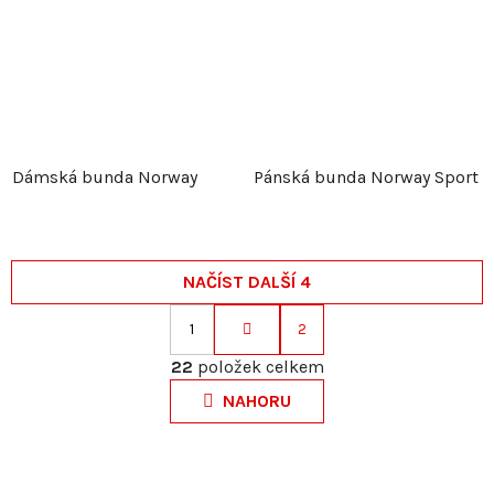
Dámská bunda Norway
Pánská bunda Norway Sport
NAČÍST DALŠÍ 4
1
2
S
O
t
22
položek celkem
v
r
NAHORU
l
á
á
n
d
k
a