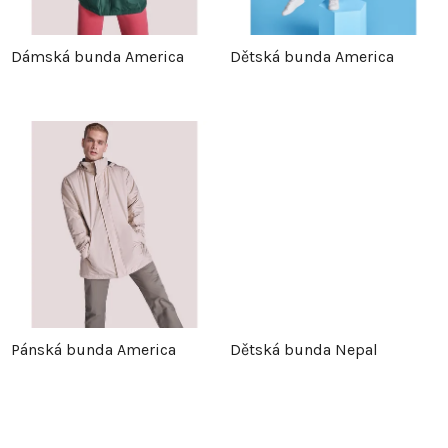
p
r
Dámská bunda America
Dětská bunda America
r
o
o
d
d
u
u
k
k
t
t
ů
Pánská bunda America
Dětská bunda Nepal
ů