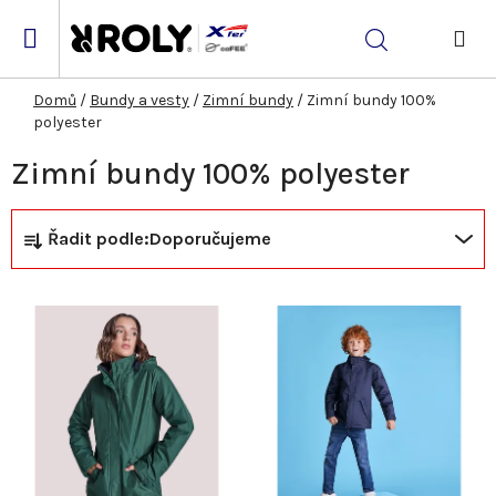
Přejít
na
Hledat
obsah
NÁK
KOŠ
Domů
/
Bundy a vesty
/
Zimní bundy
/
Zimní bundy 100%
polyester
Zimní bundy 100% polyester
Ř
V
Řadit podle:
Doporučujeme
a
ý
z
p
e
i
n
s
í
p