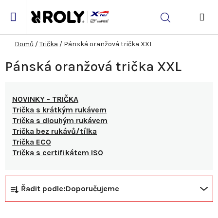
Přejít
na
Hledat
obsah
NÁK
KOŠ
Domů
/
Trička
/
Pánská oranžová trička XXL
Pánská oranžová trička XXL
NOVINKY - TRIČKA
Trička s krátkým rukávem
Trička s dlouhým rukávem
Trička bez rukávů/tílka
Trička ECO
Trička s certifikátem ISO
Ř
V
Řadit podle:
Doporučujeme
a
ý