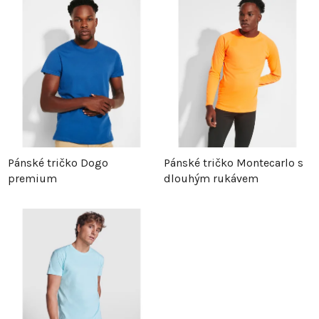
z
p
e
i
n
s
í
p
p
r
Pánské tričko Dogo
Pánské tričko Montecarlo s
premium
dlouhým rukávem
r
o
o
d
d
u
u
k