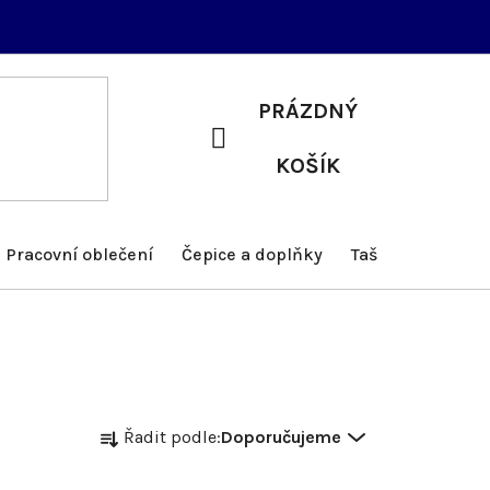
PRÁZDNÝ
NÁKUPNÍ
KOŠÍK
KOŠÍK
Pracovní oblečení
Čepice a doplňky
Tašky a batohy
Ř
Řadit podle:
Doporučujeme
a