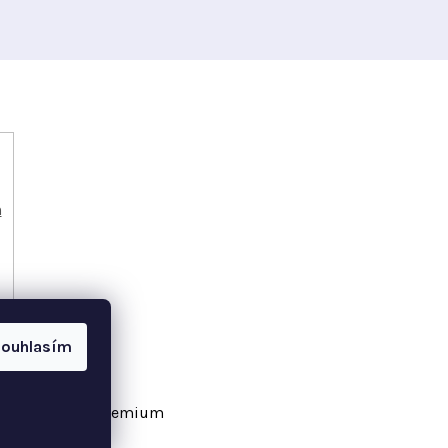
h
ouhlasím
vořil Shoptet Premium