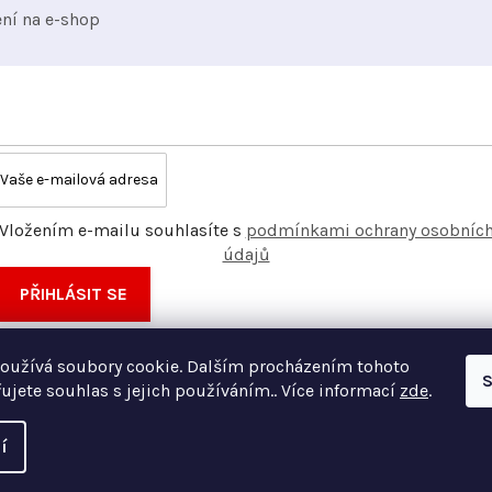
ení na e-shop
Vložením e-mailu souhlasíte s
podmínkami ochrany osobníc
údajů
PŘIHLÁSIT SE
oužívá soubory cookie. Dalším procházením tohoto
S
ujete souhlas s jejich používáním.. Více informací
zde
.
í
Vyt