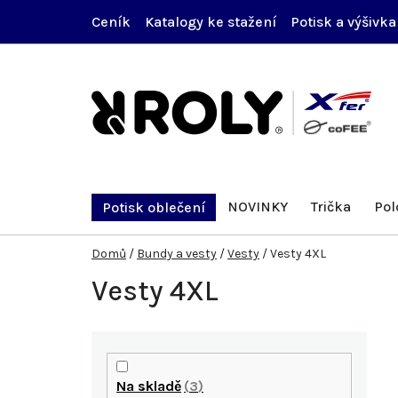
Přejít
Ceník
Katalogy ke stažení
Potisk a výšivka
na
obsah
NOVINKY
Trička
Pol
Potisk oblečení
Domů
/
Bundy a vesty
/
Vesty
/
Vesty 4XL
Vesty 4XL
P
o
Na skladě
3