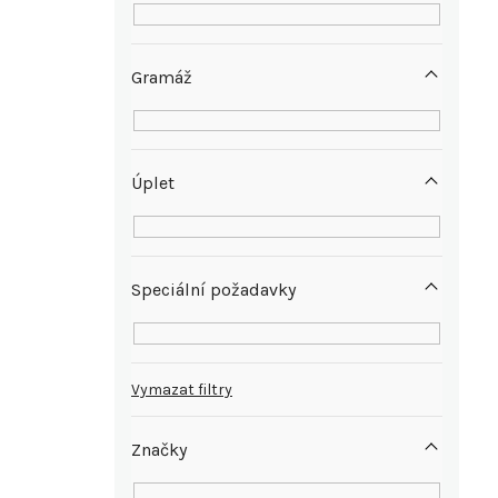
n
e
Gramáž
l
Úplet
Speciální požadavky
Vymazat filtry
Značky