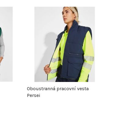
z
e
n
í
p
r
Oboustranná pracovní vesta
Persei
o
d
u