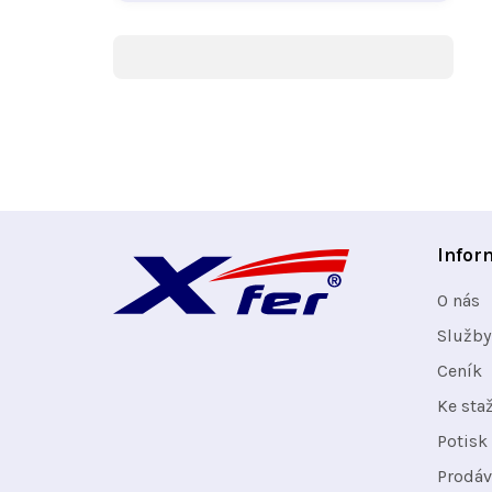
Z
Infor
á
O nás
p
Služby
Ceník
a
Ke sta
t
Potisk 
Prodáv