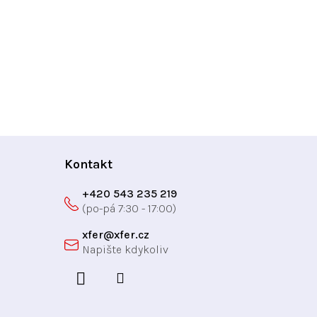
Kontakt
+420 543 235 219
xfer
@
xfer.cz