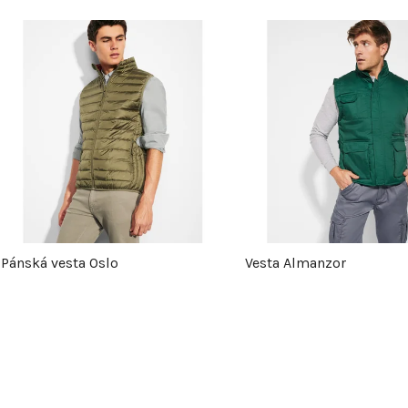
V
ý
p
s
p
Pánská vesta Oslo
Vesta Almanzor
r
o
O
v
d
l