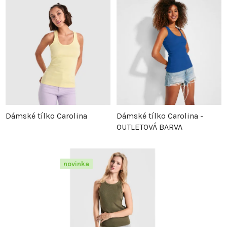
z
p
e
i
n
s
í
p
p
r
Dámské tílko Carolina
Dámské tílko Carolina -
OUTLETOVÁ BARVA
r
o
o
d
novinka
d
u
u
k