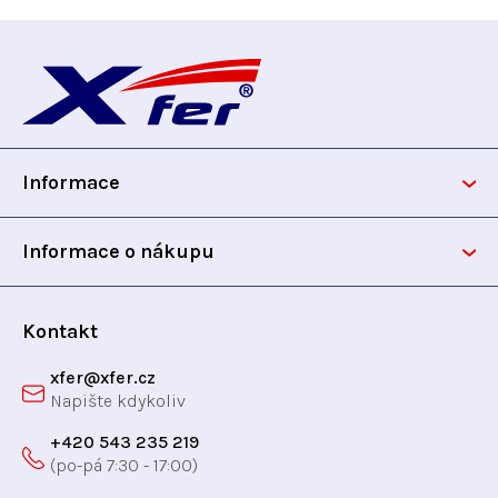
y
Z
v
ý
á
p
i
p
s
u
Informace
a
t
Informace o nákupu
í
Kontakt
xfer
@
xfer.cz
+420 543 235 219