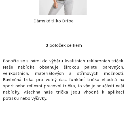
k
t
t
ů
Dámské tílko Dribe
ů
3
položek celkem
O
v
Ponořte se s námi do výběru kvalitních reklamních triček.
l
Naše nabídka obsahuje širokou paletu barevných,
á
velikostních, materiálových a střihových možností.
d
Bavlněná trika pro volný čas, funkční trička vhodná na
a
sport nebo reflexní pracovní trička, to vše je součástí naší
c
nabídky. Všechna naše trička jsou vhodná k aplikaci
í
potisku nebo výšivky.
p
r
v
k