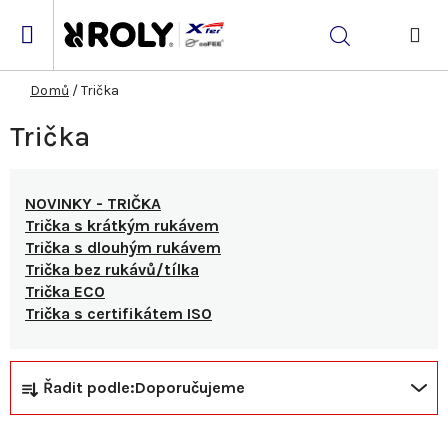
Přejít
na
Hledat
obsah
NÁK
KOŠ
Domů
/
Trička
Trička
NOVINKY - TRIČKA
Trička s krátkým rukávem
Trička s dlouhým rukávem
Trička bez rukávů/tílka
Trička ECO
Trička s certifikátem ISO
Ř
V
Řadit podle:
Doporučujeme
a
ý