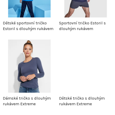
í
p
p
r
Dětské sportovní tričko
Sportovní tričko Estoril s
Estoril s dlouhým rukávem
dlouhým rukávem
r
o
o
d
d
u
u
k
k
t
t
ů
Dámské tričko s dlouhým
Dětské tričko s dlouhým
ů
rukávem Extreme
rukávem Extreme