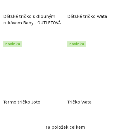
Dětské tričko s dlouhým
Dětské tričko Wata
rukávem Baby - OUTLETOVÁ
BARVA
novinka
novinka
Termo tričko Joto
Tričko Wata
16
položek celkem
O