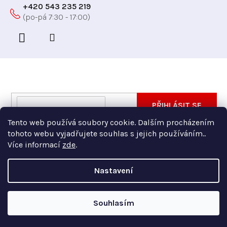
+420 543 235 219
Odebírat newsletter
Vložte svůj e-mail a my vám budeme zasílat informace
E-
PŘIHLÁSIT SE
o nových produktech na našem e-shopu.
mail
Tento web používá soubory cookie. Dalším procházením
Vložením e-mailu souhlasíte s
podmínkami ochrany
tohoto webu vyjadřujete souhlas s jejich používáním..
osobních údajů
Více informací
zde
.
Nastavení
Copyright 2026
Xfer
. Všechna práva vyhrazena.
Souhlasím
Vytvořil Shoptet Premium