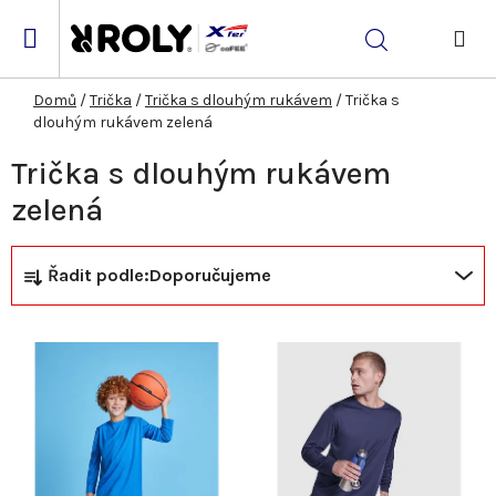
Přejít
na
Hledat
obsah
NÁK
KOŠ
Domů
/
Trička
/
Trička s dlouhým rukávem
/
Trička s
dlouhým rukávem zelená
Trička s dlouhým rukávem
zelená
Ř
V
Řadit podle:
Doporučujeme
a
ý
z
p
e
i
n
s