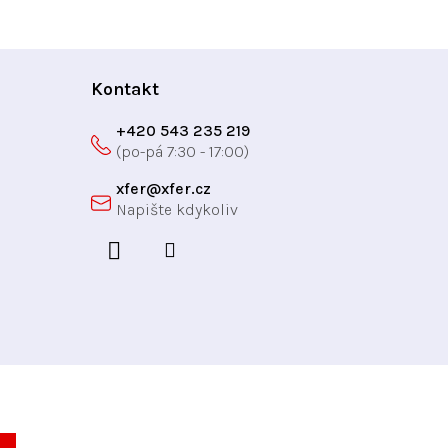
k
o
v
á
Kontakt
n
í
+420 543 235 219
xfer
@
xfer.cz