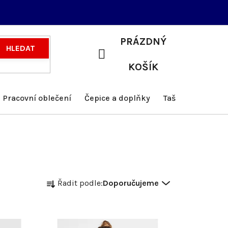
PRÁZDNÝ
HLEDAT
NÁKUPNÍ
KOŠÍK
KOŠÍK
Pracovní oblečení
Čepice a doplňky
Tašky a batohy
Ř
Řadit podle:
Doporučujeme
a