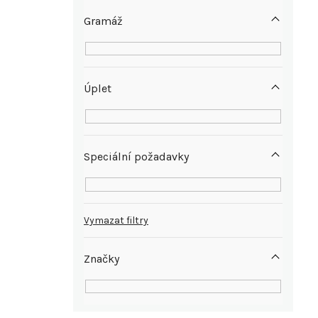
e
Gramáž
l
Úplet
Speciální požadavky
Vymazat filtry
Značky