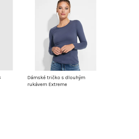
z
e
n
í
p
r
s
Dámské tričko s dlouhým
rukávem Extreme
o
d
u
k