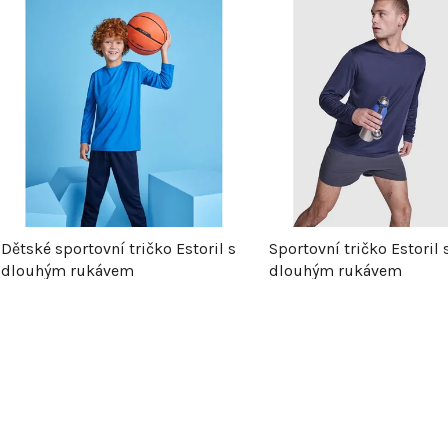
ý
p
s
p
Dětské sportovní tričko Estoril s
Sportovní tričko Estoril 
r
dlouhým rukávem
dlouhým rukávem
o
d
u