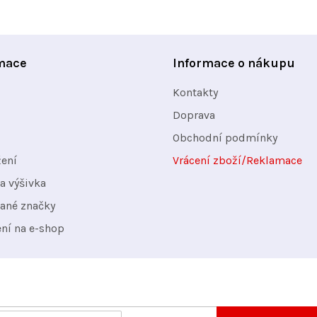
a
c
í
mace
Informace o nákupu
p
Kontakty
r
v
Doprava
k
Obchodní podmínky
y
žení
Vrácení zboží/Reklamace
v
a výšivka
ý
ané značky
p
ení na e-shop
i
s
u
nformace o nových produktech na našem e-shopu.