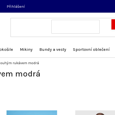
Přihlášení
okošile
Mikiny
Bundy a vesty
Sportovní oblečení
 dlouhým rukávem modrá
ávem modrá
V