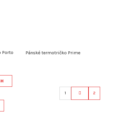
o Porto
Pánské termotričko Prime
CH
1
2
S
t
r
á
n