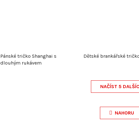
Pánské tričko Shanghai s
Dětské brankářské tričk
dlouhým rukávem
NAČÍST 5 DALŠÍ
O
v
NAHORU
l
á
d