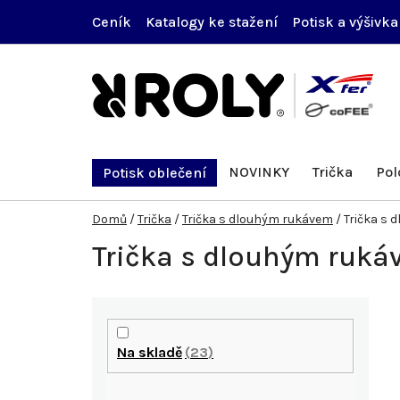
Přejít
Ceník
Katalogy ke stažení
Potisk a výšivka
na
obsah
NOVINKY
Trička
Pol
Potisk oblečení
Domů
/
Trička
/
Trička s dlouhým rukávem
/
Trička s
Trička s dlouhým ruk
P
o
Na skladě
23