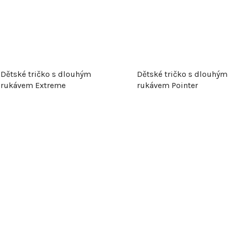
k
t
ů
Dětské tričko s dlouhým
Dětské tričko s dlouhým
rukávem Extreme
rukávem Pointer