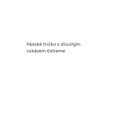
t
ů
Pánské tričko s dlouhým
rukávem Extreme