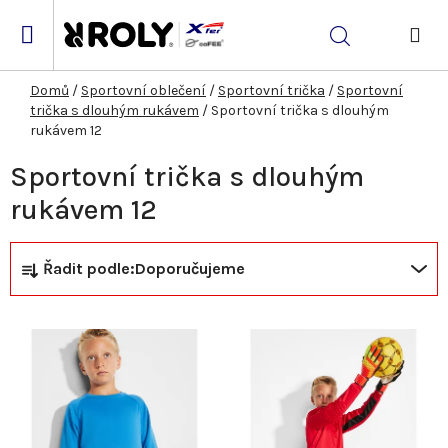
Přejít
na
Hledat
obsah
NÁK
KOŠ
Domů
/
Sportovní oblečení
/
Sportovní trička
/
Sportovní
trička s dlouhým rukávem
/
Sportovní trička s dlouhým
rukávem 12
Sportovní trička s dlouhým
rukávem 12
Ř
V
Řadit podle:
Doporučujeme
a
ý
z
p
e
i