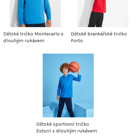
n
s
í
p
p
r
Dětské tričko Montecarlo s
Dětské brankářské tričko
dlouhým rukávem
Porto
r
o
o
d
d
u
u
k
k
t
t
ů
Dětské sportovní tričko
ů
Estoril s dlouhým rukávem