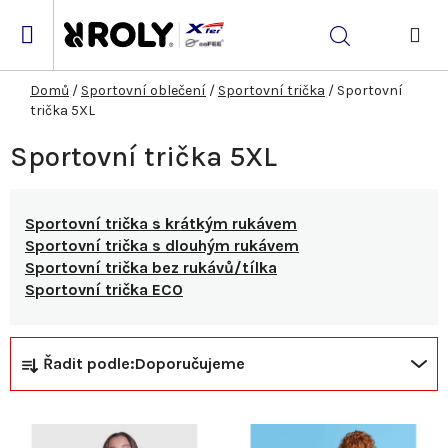
Přejít
na
Hledat
obsah
NÁK
KOŠ
Domů
/
Sportovní oblečení
/
Sportovní trička
/
Sportovní
trička 5XL
Sportovní trička 5XL
Sportovní trička s krátkým rukávem
Sportovní trička s dlouhým rukávem
Sportovní trička bez rukávů/tílka
Sportovní trička ECO
Ř
V
Řadit podle:
Doporučujeme
a
ý