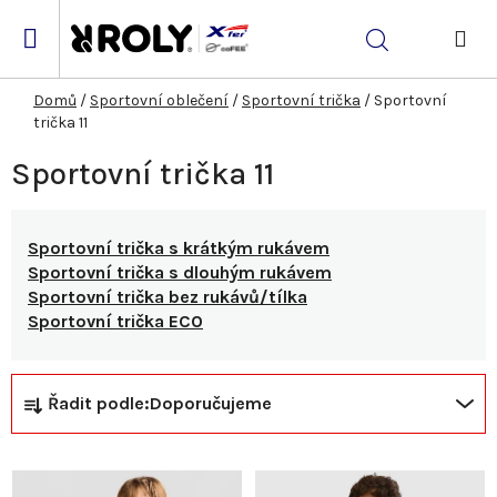
Přejít
na
Hledat
obsah
NÁK
KOŠ
Domů
/
Sportovní oblečení
/
Sportovní trička
/
Sportovní
trička 11
Sportovní trička 11
Sportovní trička s krátkým rukávem
Sportovní trička s dlouhým rukávem
Sportovní trička bez rukávů/tílka
Sportovní trička ECO
Ř
V
Řadit podle:
Doporučujeme
a
ý