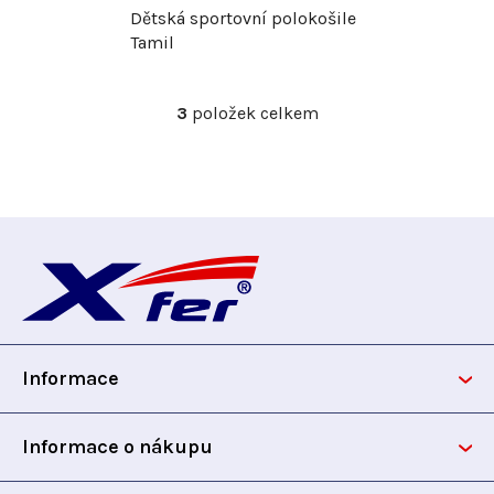
Dětská sportovní polokošile
ů
Tamil
3
položek celkem
O
v
l
á
d
Z
a
c
á
í
p
p
r
Informace
v
a
k
t
y
Informace o nákupu
v