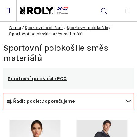
Přejít
na
Hledat
obsah
NÁK
KOŠ
Domů
/
Sportovní oblečení
/
Sportovní polokošile
/
Sportovní polokošile směs materiálů
Sportovní polokošile směs
materiálů
Sportovní polokošile ECO
Ř
V
Řadit podle:
Doporučujeme
a
ý
z
p