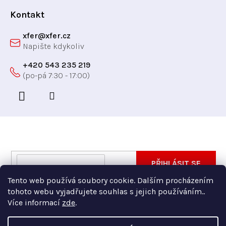
í
ý
p
Kontakt
i
xfer
@
xfer.cz
s
u
+420 543 235 219
Odebírat newsletter
Vložte svůj e-mail a my vám budeme zasílat informace
E-
PŘIHLÁSIT SE
o nových produktech na našem e-shopu.
mail
Tento web používá soubory cookie. Dalším procházením
Vložením e-mailu souhlasíte s
podmínkami ochrany
tohoto webu vyjadřujete souhlas s jejich používáním..
osobních údajů
Více informací
zde
.