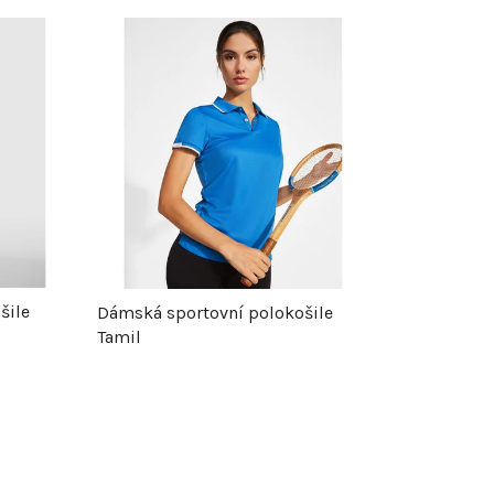
z
e
n
í
p
r
šile
Dámská sportovní polokošile
Tamil
o
d
u