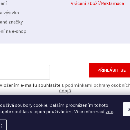
ý
žení
Vrácení zboží/Reklamace
p
a výšivka
i
ané značky
s
ení na e-shop
u
nformace o nových produktech na našem e-shopu.
E-
PŘIHLÁSIT SE
mail
Vložením e-mailu souhlasíte s
podmínkami ochrany osobníc
údajů
oužívá soubory cookie. Dalším procházením tohoto
S
ujete souhlas s jejich používáním.. Více informací
zde
.
í
Vyt