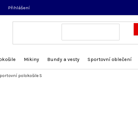
Přihlášení
okošile
Mikiny
Bundy a vesty
Sportovní oblečení
portovní polokošile S