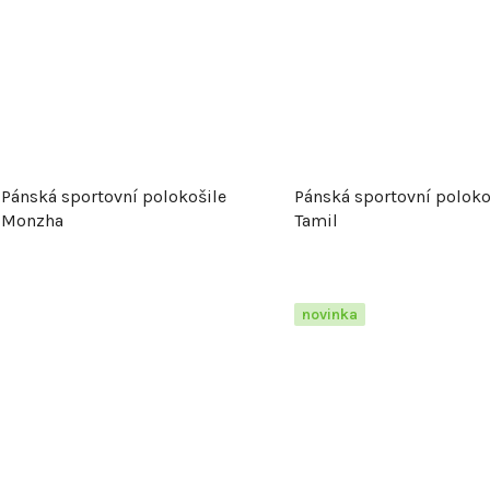
u
k
t
ů
Pánská sportovní polokošile
Pánská sportovní poloko
Monzha
Tamil
novinka