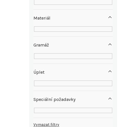
n
e
Materiál
l
Gramáž
Úplet
Speciální požadavky
Vymazat filtry