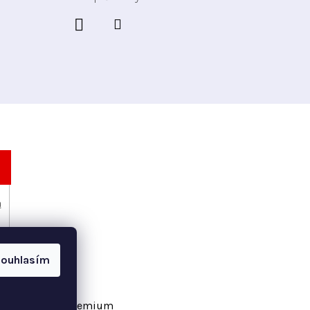
h
ouhlasím
vořil Shoptet Premium