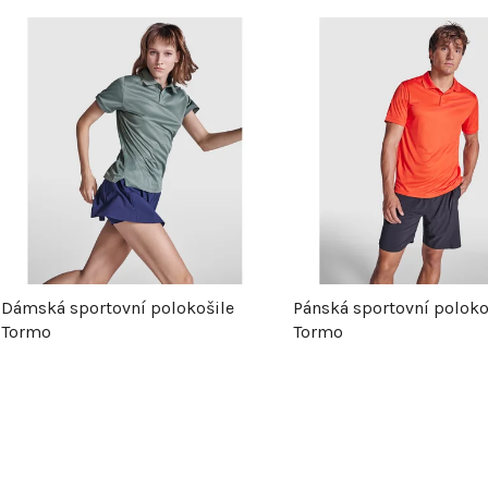
V
ý
p
s
p
Dámská sportovní polokošile
Pánská sportovní poloko
Tormo
Tormo
r
o
d