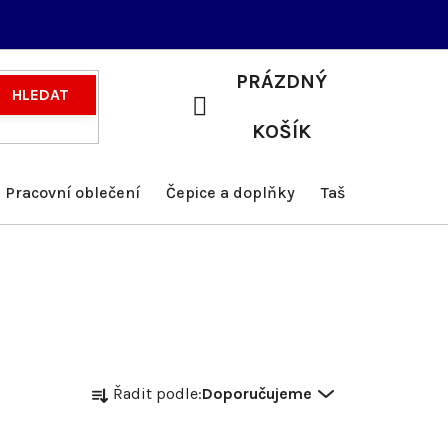
PRÁZDNÝ
HLEDAT
NÁKUPNÍ
KOŠÍK
KOŠÍK
Pracovní oblečení
Čepice a doplňky
Tašky a batohy
Ř
Řadit podle:
Doporučujeme
a