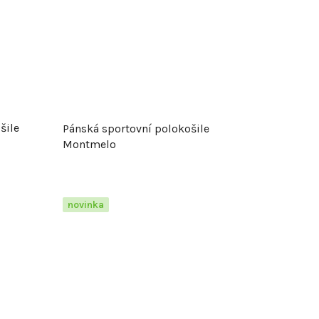
k
t
ů
šile
Pánská sportovní polokošile
Montmelo
novinka