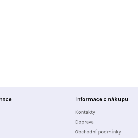
O
v
l
á
d
a
c
í
p
r
mace
Informace o nákupu
v
Kontakty
k
y
Doprava
v
Obchodní podmínky