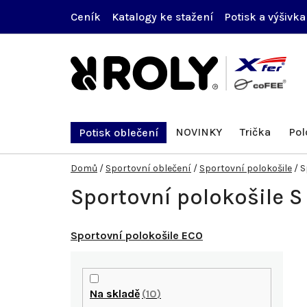
Přejít
Ceník
Katalogy ke stažení
Potisk a výšivka
na
obsah
NOVINKY
Trička
Pol
Potisk oblečení
Domů
/
Sportovní oblečení
/
Sportovní polokošile
/
S
Sportovní polokošile S
Sportovní polokošile ECO
P
o
Na skladě
10