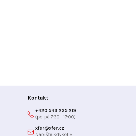
Kontakt
+420 543 235 219
xfer
@
xfer.cz