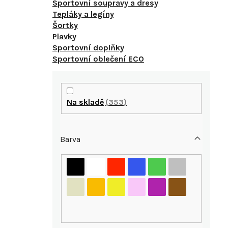
Sportovní soupravy a dresy
Tepláky a legíny
Šortky
Plavky
Sportovní doplňky
Sportovní oblečení ECO
P
o
Na skladě
353
s
Barva
t
r
i
a
n