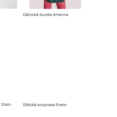
r
Dámská bunda America
o
d
u
k
t
ů
o Slam
Dětská souprava Evans