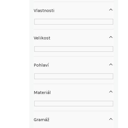
n
Vlastnosti
í
p
Velikost
a
n
Pohlaví
e
l
Materiál
Gramáž