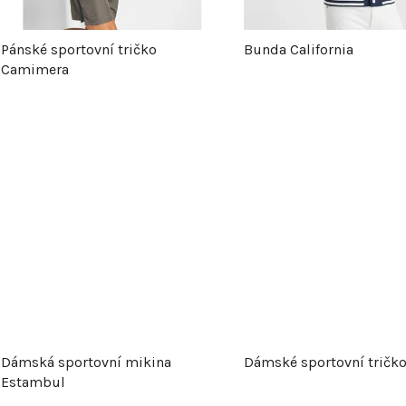
p
Pánské sportovní tričko
Bunda California
r
Camimera
o
d
u
k
t
ů
Dámská sportovní mikina
Dámské sportovní tričk
Estambul