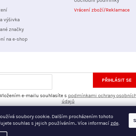
Obchodní podmínky
y
žení
Vrácení zboží/Reklamace
v
a výšivka
ý
ané značky
p
ení na e-shop
i
s
u
nformace o nových produktech na našem e-shopu.
E-
PŘIHLÁSIT SE
mail
Vložením e-mailu souhlasíte s
podmínkami ochrany osobníc
údajů
oužívá soubory cookie. Dalším procházením tohoto
S
ujete souhlas s jejich používáním.. Více informací
zde
.