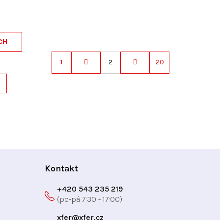
CH
1
2
20
S
t
r
á
n
k
o
v
á
Kontakt
n
í
+420 543 235 219
xfer
@
xfer.cz