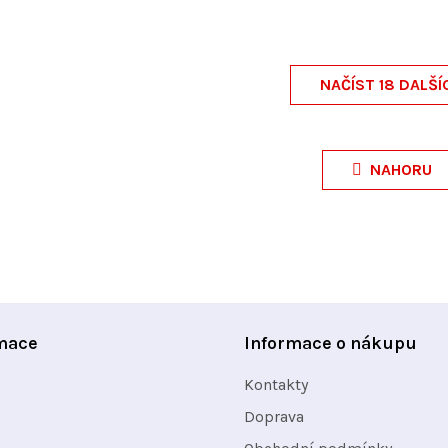
NAČÍST 18 DALŠÍ
O
v
NAHORU
l
á
d
a
c
í
mace
Informace o nákupu
p
Kontakty
r
v
Doprava
k