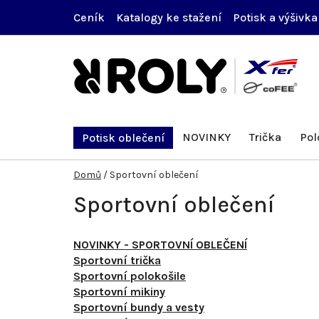
Přejít
Ceník
Katalogy ke stažení
Potisk a výšivka
na
obsah
NOVINKY
Trička
Pol
Potisk oblečení
Domů
/
Sportovní oblečení
Sportovní oblečení
NOVINKY - SPORTOVNÍ OBLEČENÍ
Sportovní trička
Sportovní polokošile
Sportovní mikiny
Sportovní bundy a vesty