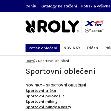
Přejít
Ceník
Katalogy ke stažení
Potisk a výšivka
na
obsah
NOVINKY
Trička
Pol
Potisk oblečení
Domů
/
Sportovní oblečení
Sportovní oblečení
NOVINKY - SPORTOVNÍ OBLEČENÍ
Sportovní trička
Sportovní polokošile
Sportovní mikiny
Sportovní bundy a vesty