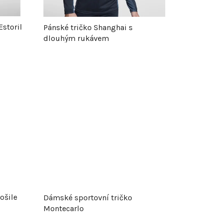
r
Estoril
Pánské tričko Shanghai s
dlouhým rukávem
o
d
u
k
t
ů
ošile
Dámské sportovní tričko
Montecarlo