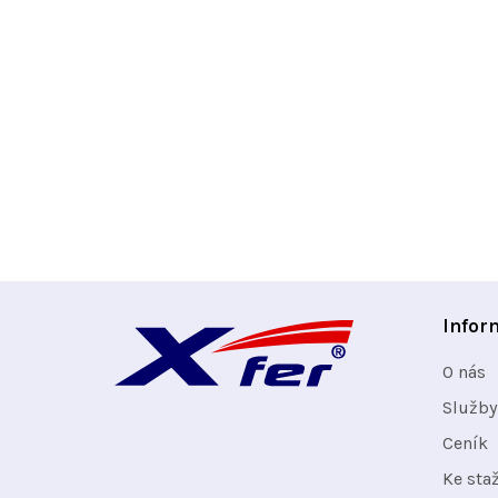
Z
Infor
á
O nás
p
Služby
Ceník
a
Ke sta