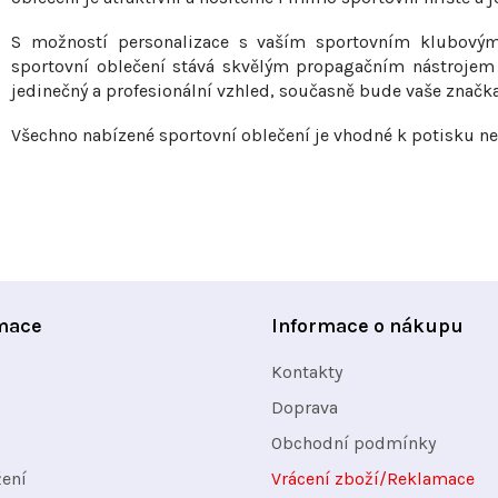
y
S možností personalizace s vaším sportovním klubový
v
sportovní oblečení stává skvělým propagačním nástrojem 
ý
jedinečný a profesionální vzhled, současně bude vaše značka 
p
Všechno nabízené sportovní oblečení je vhodné k potisku ne
i
s
u
mace
Informace o nákupu
Kontakty
Doprava
Obchodní podmínky
žení
Vrácení zboží/Reklamace