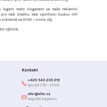
m logem nebo sloganem se naše reklamní
pro vaši značku. Vaši sportovci budou mít
viditelná na hřišti i mimo něj.
bo výšivce.
Kontakt
+420 543 235 219
xfer
@
xfer.cz