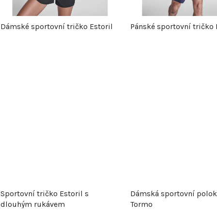
p
Dámské sportovní tričko Estoril
Pánské sportovní tričko 
r
o
d
u
k
t
ů
Sportovní tričko Estoril s
Dámská sportovní polok
dlouhým rukávem
Tormo