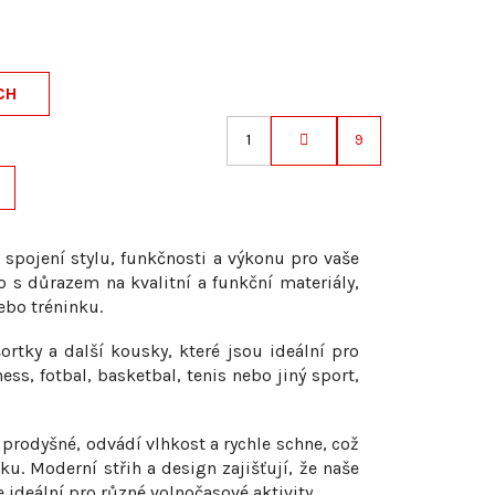
CH
1
9
S
t
r
á
n
spojení stylu, funkčnosti a výkonu pro vaše
k
o s důrazem na kvalitní a funkční materiály,
ebo tréninku.
o
v
ortky a další kousky, které jsou ideální pro
á
ness, fotbal, basketbal, tenis nebo jiný sport,
n
í
 prodyšné, odvádí vlhkost a rychle schne, což
ku. Moderní střih a design zajišťují, že naše
e ideální pro různé volnočasové aktivity.