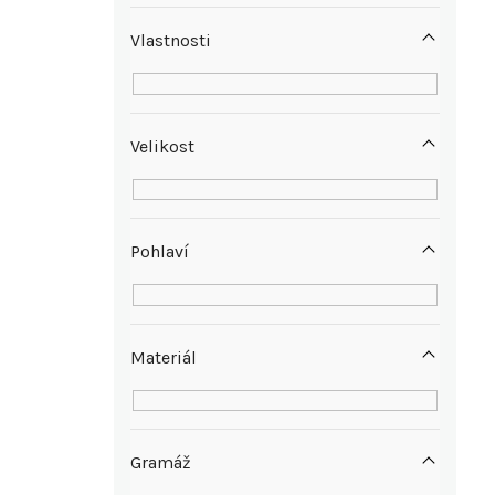
n
Vlastnosti
í
p
Velikost
a
n
Pohlaví
e
l
Materiál
Gramáž