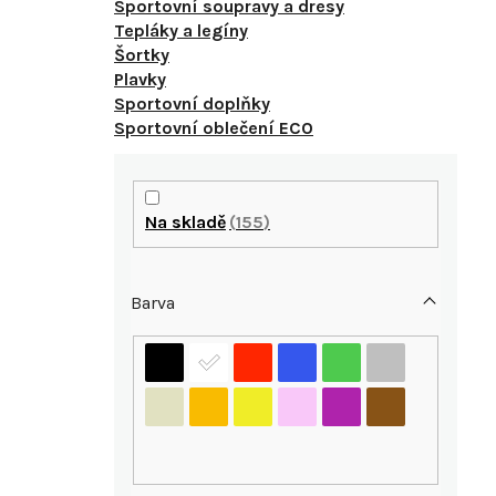
Sportovní soupravy a dresy
Tepláky a legíny
Šortky
Plavky
Sportovní doplňky
Sportovní oblečení ECO
P
o
Na skladě
155
s
Barva
t
r
i
a
n