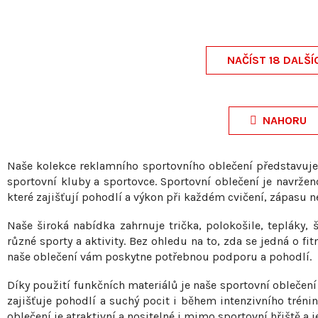
NAČÍST 18 DALŠÍ
O
v
NAHORU
l
á
Naše kolekce reklamního sportovního oblečení představuje 
d
sportovní kluby a sportovce. Sportovní oblečení je navržen
a
které zajišťují pohodlí a výkon při každém cvičení, zápasu n
c
Naše široká nabídka zahrnuje trička, polokošile, tepláky, š
í
různé sporty a aktivity. Bez ohledu na to, zda se jedná o fit
p
naše oblečení vám poskytne potřebnou podporu a pohodlí.
r
Díky použití funkčních materiálů je naše sportovní oblečení
v
zajišťuje pohodlí a suchý pocit i během intenzivního trénin
k
oblečení je atraktivní a nositelné i mimo sportovní hřiště a j