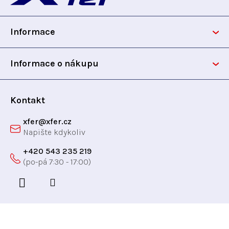
í
p
p
r
Informace
v
a
k
t
y
Informace o nákupu
v
í
ý
p
Kontakt
i
xfer
@
xfer.cz
s
u
+420 543 235 219
Odebírat newsletter