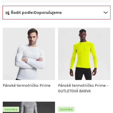
Ř
V
Řadit podle:
Doporučujeme
a
ý
z
p
e
i
n
s
í
p
p
r
Pánské termotričko Prime
Pánské termotričko Prime -
OUTLETOVÁ BARVA
r
o
o
d
novinka
novinka