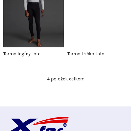
d
u
u
k
k
t
t
ů
Termo legíny Joto
Termo tričko Joto
ů
4
položek celkem
O
v
l
á
d
Z
a
c
á