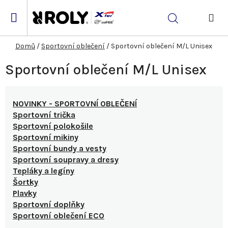
Přejít
na
Hledat
obsah
NÁK
KOŠ
Domů
/
Sportovní oblečení
/
Sportovní oblečení M/L Unisex
Sportovní oblečení M/L Unisex
NOVINKY - SPORTOVNÍ OBLEČENÍ
Sportovní trička
Sportovní polokošile
Sportovní mikiny
Sportovní bundy a vesty
Sportovní soupravy a dresy
Tepláky a legíny
Šortky
Plavky
Sportovní doplňky
Sportovní oblečení ECO