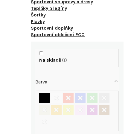
Sportovní soupravy a dresy
Tepláky a legíny
Šortky
Plavky
Sportovní doplňky
Sportovní oblečení ECO
P
o
Na skladě
1
s
Barva
t
r
a
i
n