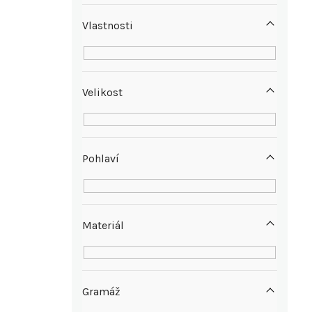
n
Vlastnosti
í
p
Velikost
a
n
Pohlaví
e
l
Materiál
Gramáž