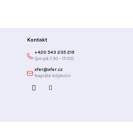
Kontakt
+420 543 235 219
xfer
@
xfer.cz