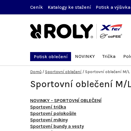
Přejít
Ceník
Katalogy ke stažení
Potisk a výšivka
na
obsah
NOVINKY
Trička
Pol
Potisk oblečení
Domů
/
Sportovní oblečení
/
Sportovní oblečení M/L
Sportovní oblečení M/
NOVINKY - SPORTOVNÍ OBLEČENÍ
Sportovní trička
Sportovní polokošile
Sportovní mikiny
Sportovní bundy a vesty