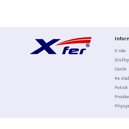
Z
Infor
á
O nás
p
Služby
Ceník
a
Ke sta
t
Potisk 
Prodáv
í
Připoj