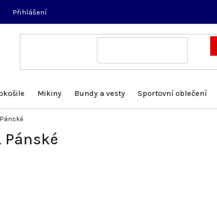
Přihlášení
okošile
Mikiny
Bundy a vesty
Sportovní oblečení
 Pánské
L Pánské