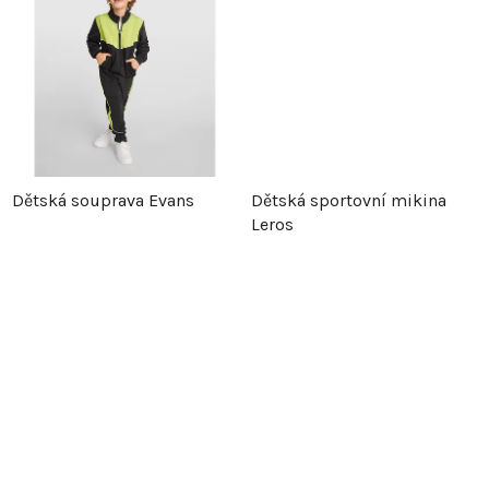
d
u
u
k
k
t
t
ů
Dětská souprava Evans
Dětská sportovní mikina
ů
Leros