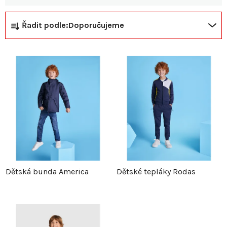
Ř
V
Řadit podle:
Doporučujeme
a
ý
z
p
e
i
n
s
í
p
p
r
Dětská bunda America
Dětské tepláky Rodas
r
o
o
d