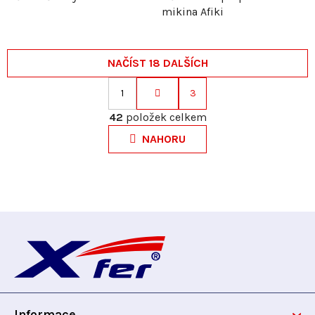
mikina Afiki
NAČÍST 18 DALŠÍCH
1
3
S
O
t
42
položek celkem
v
r
NAHORU
l
á
á
n
d
k
a
o
c
v
Z
í
á
p
n
á
r
í
v
p
k
y
Informace