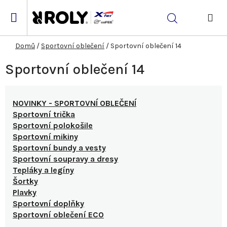
Přejít
na
Hledat
obsah
NÁK
KOŠ
Domů
/
Sportovní oblečení
/
Sportovní oblečení 14
Sportovní oblečení 14
NOVINKY - SPORTOVNÍ OBLEČENÍ
Sportovní trička
Sportovní polokošile
Sportovní mikiny
Sportovní bundy a vesty
Sportovní soupravy a dresy
Tepláky a legíny
Šortky
Plavky
Sportovní doplňky
Sportovní oblečení ECO