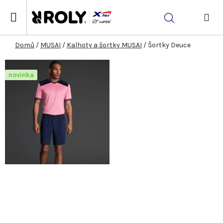
Přejít
na
Hledat
obsah
NÁK
KOŠ
Domů
/
MUSAI
/
Kalhoty a šortky MUSAI
/
Šortky Deuce
novinka