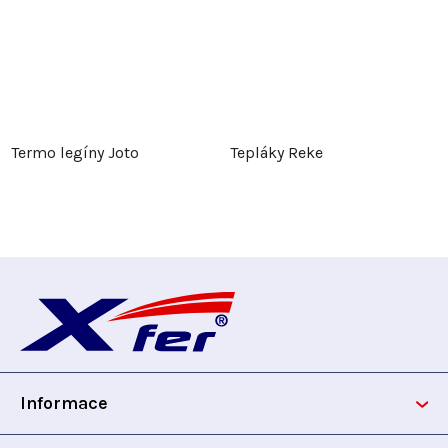
Termo legíny Joto
Tepláky Reke
Z
á
p
Informace
a