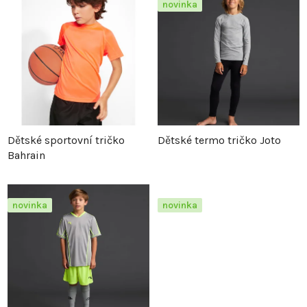
z
p
novinka
e
i
n
s
í
p
p
r
Dětské sportovní tričko
Dětské termo tričko Joto
Bahrain
r
o
o
d
novinka
novinka
d
u
u
k
k
t