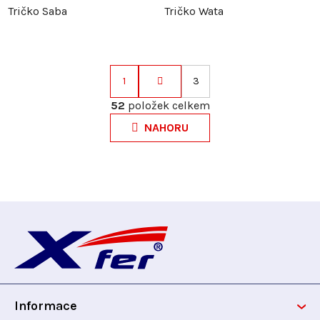
Tričko Saba
Tričko Wata
1
3
S
t
52
položek celkem
O
r
v
NAHORU
á
l
n
á
k
d
o
a
v
Z
c
á
í
n
á
p
í
r
p
v
k
Informace
a
y