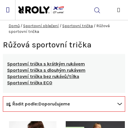
Přejít
na
Hledat
obsah
NÁK
KOŠ
Domů
/
Sportovní oblečení
/
Sportovní trička
/
Růžová
sportovní trička
Růžová sportovní trička
Sportovní trička s krátkým rukávem
Sportovní trička s dlouhým rukávem
Sportovní trička bez rukávů/tílka
Sportovní trička ECO
Ř
V
Řadit podle:
Doporučujeme
a
ý