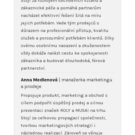
Stojí za rozvojem obchodních vztahů a
zákaznické péče a pomáhá partnerům
nacházet efektivní řešení šitá na míru
jejich potřebám. Vede tým prodejců s
důrazem na profesionální přístup, kvalitu
služeb a porozumění potřebám klientů. Díky
svému osobnímu nasazení a zkušenostem
vždy dokáže nalézt cestu ke spokojenosti
zákazníka a budovat dlouhodobá, férová
partnerství.
Anna Medlenová
| manažerka marketingu
a prodeje
Propojuje produkt, marketing a obchod s
cílem podpořit úspěšný prodej a silnou
prezentaci značek ROLY a MUSAI na trhu.
Stojí za celkovou propagací společnosti,
tvorbou marketingových strategií i
následnou realizací. Zároveň se věnuje