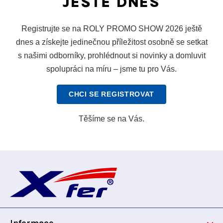
JEŠTĚ DNES
Registrujte se na ROLY PROMO SHOW 2026 ještě
dnes a získejte jedinečnou příležitost osobně se setkat
s našimi odborníky, prohlédnout si novinky a domluvit
spolupráci na míru – jsme tu pro Vás.
CHCI SE REGISTROVAT
Těšíme se na Vás.
Z
á
p
Informace