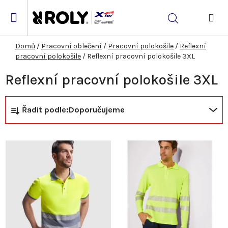
Přejít
na
Hledat
obsah
NÁK
KOŠ
Domů
/
Pracovní oblečení
/
Pracovní polokošile
/
Reflexní
pracovní polokošile
/
Reflexní pracovní polokošile 3XL
Reflexní pracovní polokošile 3XL
Ř
V
Řadit podle:
Doporučujeme
a
ý
z
p
e
i
n
s
í
p