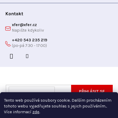
v
í
ý
p
Kontakt
i
xfer
@
xfer.cz
s
u
+420 543 235 219
Odebírat newsletter
Vložte svůj e-mail a my vám budeme zasílat informace
E-
PŘIHLÁSIT SE
o nových produktech na našem e-shopu.
mail
Tento web používá soubory cookie. Dalším procházením
Vložením e-mailu souhlasíte s
podmínkami ochrany
tohoto webu vyjadřujete souhlas s jejich používáním..
osobních údajů
Více informací
zde
.