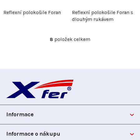
Reflexní polokošile Foran
Reflexní polokošile Foran s
dlouhým rukávem
8
položek celkem
O
v
l
á
d
Z
a
c
á
í
p
p
r
Informace
v
a
k
t
y
Informace o nákupu