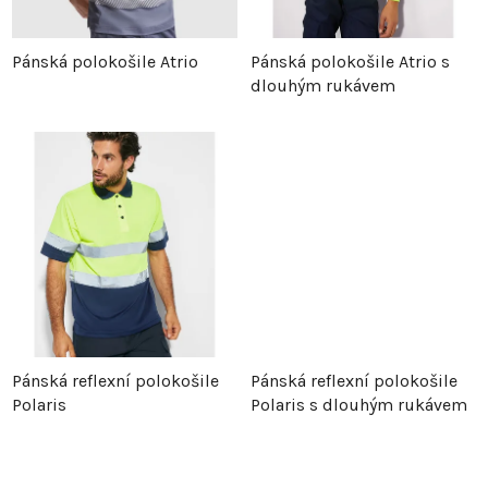
p
r
Pánská polokošile Atrio
Pánská polokošile Atrio s
dlouhým rukávem
r
o
o
d
d
u
u
k
k
t
t
ů
Pánská reflexní polokošile
Pánská reflexní polokošile
ů
Polaris
Polaris s dlouhým rukávem