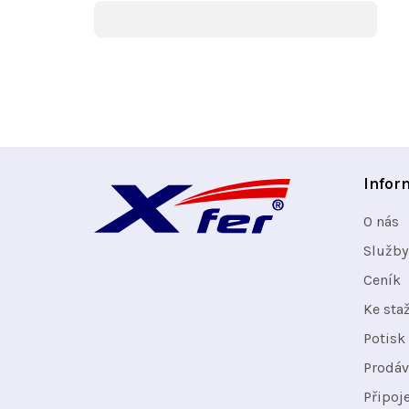
Z
Infor
á
O nás
p
Služby
Ceník
a
Ke sta
t
Potisk 
Prodáv
í
Připoj