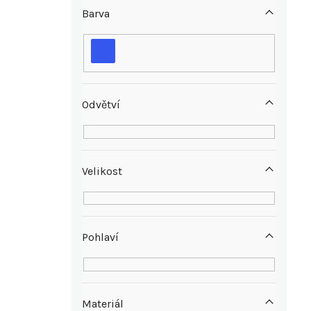
s
Barva
t
r
a
i
Odvětví
n
n
Velikost
í
p
Pohlaví
a
n
Materiál