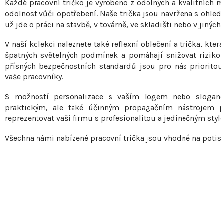
d
Každé pracovní tričko je vyrobeno z odolných a kvalitních m
k
a
odolnost vůči opotřebení. Naše trička jsou navržena s ohled
už jde o práci na stavbě, v továrně, ve skladišti nebo v jinýc
c
t
í
V naší kolekci naleznete také reflexní oblečení a trička, kt
ů
p
špatných světelných podmínek a pomáhají snižovat riziko 
přísných bezpečnostních standardů jsou pro nás priorito
r
vaše pracovníky.
v
k
S možností personalizace s vaším logem nebo slogane
praktickým, ale také účinným propagačním nástrojem 
y
reprezentovat vaši firmu s profesionalitou a jedinečným sty
v
ý
Všechna námi nabízené pracovní trička jsou vhodné na potis
p
i
s
u