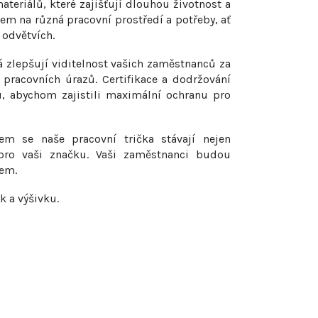
ateriálů, které zajišťují dlouhou životnost a
t
em na různá pracovní prostředí a potřeby, ať
h odvětvích.
ů
erá zlepšují viditelnost vašich zaměstnanců za
pracovních úrazů. Certifikace a dodržování
u, abychom zajistili maximální ochranu pro
m se naše pracovní trička stávají nejen
pro vaši značku. Vaši zaměstnanci budou
lem.
k a výšivku.