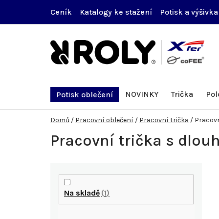
Přejít
Ceník
Katalogy ke stažení
Potisk a výšivka
na
obsah
NOVINKY
Trička
Pol
Potisk oblečení
Domů
/
Pracovní oblečení
/
Pracovní trička
/
Pracovn
Pracovní trička s dlo
P
o
Na skladě
1