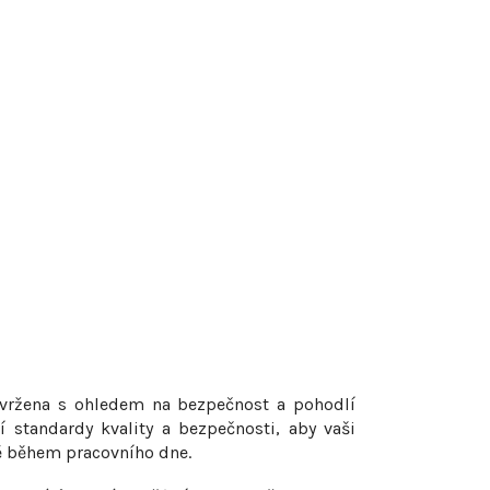
z
e
n
í
p
r
o
d
u
navržena s ohledem na bezpečnost a pohodlí
í standardy kvality a bezpečnosti, aby vaši
k
ně během pracovního dne.