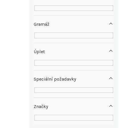
e
l
Gramáž
Úplet
Speciální požadavky
Značky