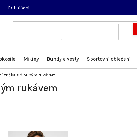
Přihlášení
okošile
Mikiny
Bundy a vesty
Sportovní oblečení
í trička s dlouhým rukávem
uhým rukávem