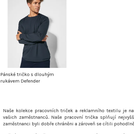
V
ý
p
s
p
Pánské tričko s dlouhým
rukávem Defender
r
o
O
v
Naše kolekce pracovních triček a reklamního textilu je 
d
l
vašich zaměstnanců. Naše pracovní trička splňují nejvyšš
zaměstnanci byli dobře chráněni a zároveň se cítili pohodl
u
á