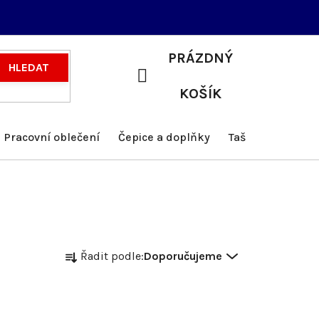
PRÁZDNÝ
HLEDAT
NÁKUPNÍ
KOŠÍK
KOŠÍK
Pracovní oblečení
Čepice a doplňky
Tašky a batohy
Ř
Řadit podle:
Doporučujeme
a