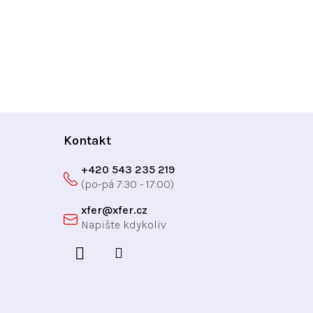
Kontakt
+420 543 235 219
xfer
@
xfer.cz