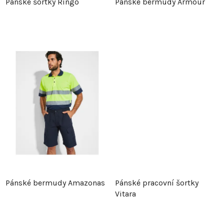
Pánské šortky Ringo
Pánské bermudy Armour
o
d
d
u
u
k
k
t
t
ů
ů
Pánské bermudy Amazonas
Pánské pracovní šortky
Vitara