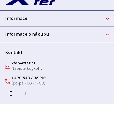
í
p
p
r
Informace
v
a
k
t
y
Informace o nákupu
v
í
ý
p
Kontakt
i
xfer
@
xfer.cz
s
u
+420 543 235 219