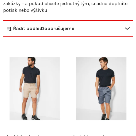
zakázky – a pokud chcete jednotný tým, snadno doplníte
potisk nebo výšivku.
Ř
V
Řadit podle:
Doporučujeme
a
ý
z
p
e
i
n
s
í
p
p
r
r
o