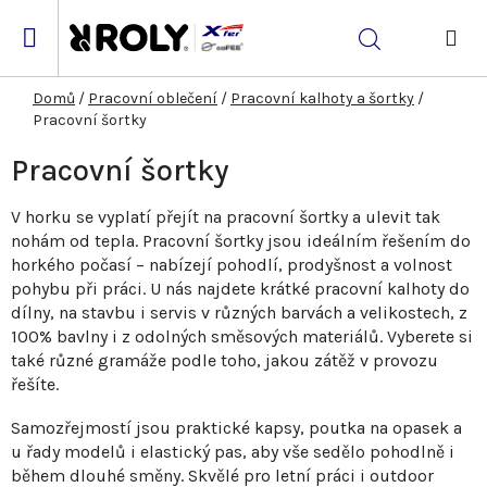
Přejít
na
Hledat
obsah
NÁK
KOŠ
Domů
/
Pracovní oblečení
/
Pracovní kalhoty a šortky
/
Pracovní šortky
Pracovní šortky
V horku se vyplatí přejít na pracovní šortky a ulevit tak
nohám od tepla. Pracovní šortky jsou ideálním řešením do
horkého počasí – nabízejí pohodlí, prodyšnost a volnost
pohybu při práci.
U nás najdete krátké pracovní kalhoty do
dílny, na stavbu i servis v různých barvách a velikostech, z
100% bavlny i z odolných směsových materiálů. Vyberete si
také různé gramáže podle toho, jakou zátěž v provozu
řešíte.
Samozřejmostí jsou praktické kapsy, poutka na opasek a
u řady modelů i elastický pas, aby vše sedělo pohodlně i
během dlouhé směny. Skvělé pro letní práci i outdoor