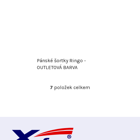
Pánské šortky Ringo -
OUTLETOVÁ BARVA
7
položek celkem
O
v
l
á
d
Z
a
c
á