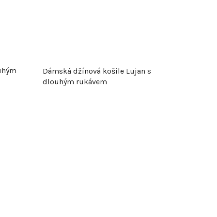
t
ů
ouhým
Dámská džínová košile Lujan s
dlouhým rukávem