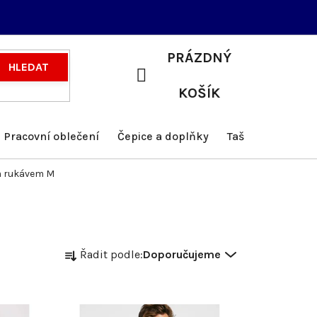
PRÁZDNÝ
HLEDAT
NÁKUPNÍ
KOŠÍK
KOŠÍK
Pracovní oblečení
Čepice a doplňky
Tašky a batohy
m rukávem M
Ř
Řadit podle:
Doporučujeme
a