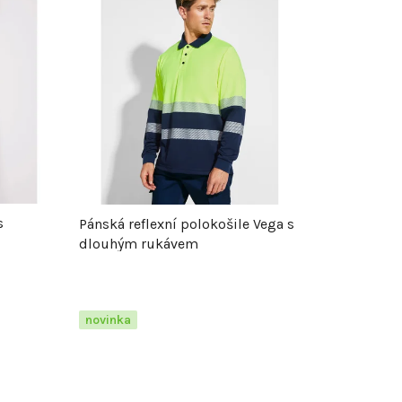
z
e
n
í
p
r
s
Pánská reflexní polokošile Vega s
dlouhým rukávem
o
d
novinka
u
k