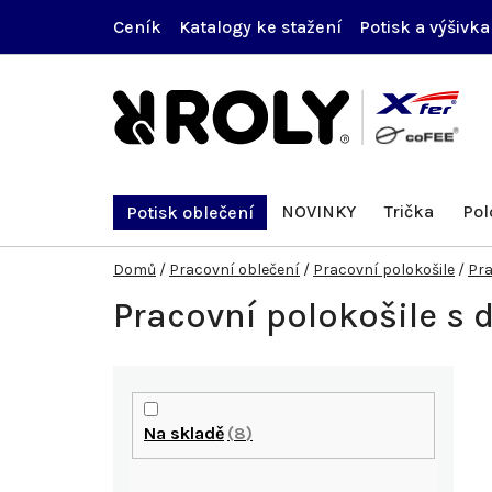
Přejít
Ceník
Katalogy ke stažení
Potisk a výšivka
na
obsah
NOVINKY
Trička
Pol
Potisk oblečení
Domů
/
Pracovní oblečení
/
Pracovní polokošile
/
Pra
Pracovní polokošile s
P
o
Na skladě
8