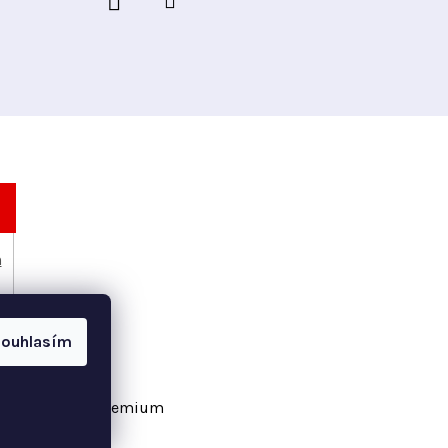
h
ouhlasím
vořil Shoptet Premium