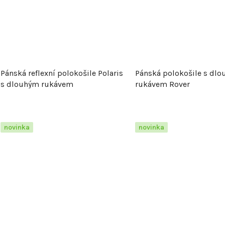
k
t
ů
Pánská reflexní polokošile Polaris
Pánská polokošile s dl
s dlouhým rukávem
rukávem Rover
novinka
novinka