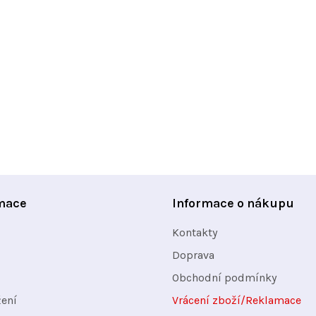
y
v
ý
p
i
s
u
mace
Informace o nákupu
Kontakty
Doprava
Obchodní podmínky
žení
Vrácení zboží/Reklamace