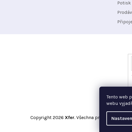
t
Potisk 
Prodáv
í
Připoj
Odebírat newsletter
Vložte svůj e-mail a my vám budeme zasílat i
Tento web p
webu vyjadř
Copyright 2026
Xfer
. Všechna práva vyhrazena.
Nastaven