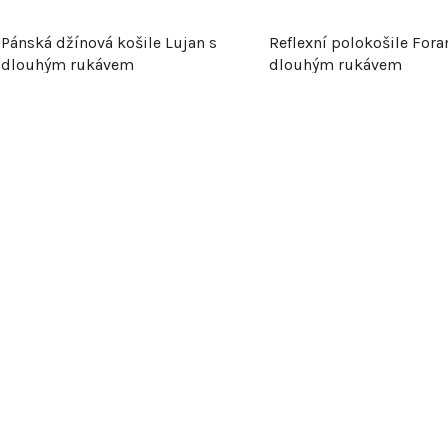
Pánská džínová košile Lujan s
Reflexní polokošile Fora
dlouhým rukávem
dlouhým rukávem
O
v
l
á
d
a
c
í
p
r
v
k