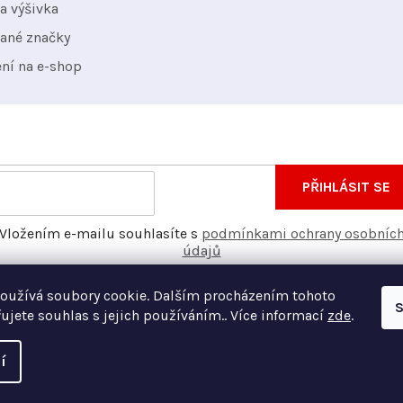
a výšivka
ané značky
ení na e-shop
nformace o nových produktech na našem e-shopu.
E-
PŘIHLÁSIT SE
mail
Vložením e-mailu souhlasíte s
podmínkami ochrany osobníc
údajů
oužívá soubory cookie. Dalším procházením tohoto
S
ujete souhlas s jejich používáním.. Více informací
zde
.
í
Vyt