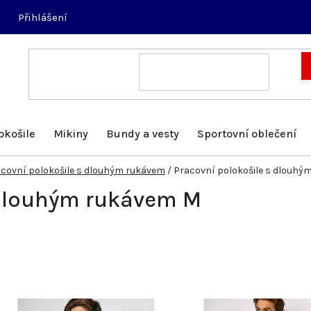
Přihlášení
okošile
Mikiny
Bundy a vesty
Sportovní oblečení
covní polokošile s dlouhým rukávem
/
Pracovní polokošile s dlouhý
 dlouhým rukávem M