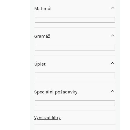
e
Materiál
l
Gramáž
Úplet
Speciální požadavky
Vymazat filtry