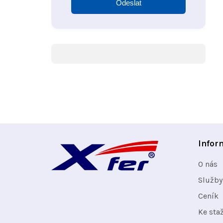
Odeslat
Z
Infor
á
O nás
p
Služby
Ceník
a
Ke sta