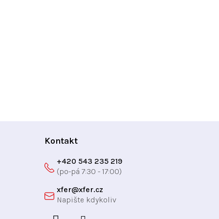
Kontakt
+420 543 235 219
xfer
@
xfer.cz