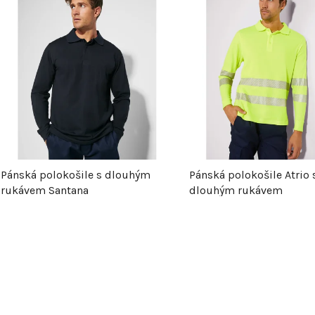
V
ý
p
s
p
Pánská polokošile s dlouhým
Pánská polokošile Atrio 
rukávem Santana
dlouhým rukávem
r
o
d
u