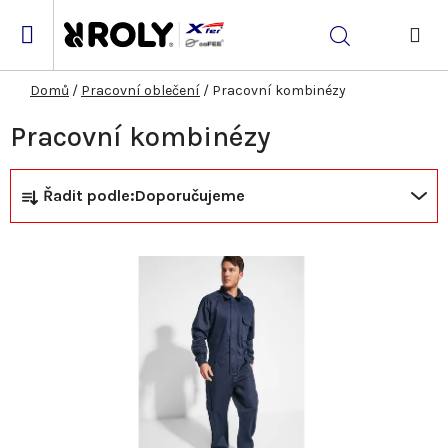
Přejít
na
Hledat
obsah
NÁK
KOŠ
Domů
/
Pracovní oblečení
/
Pracovní kombinézy
Pracovní kombinézy
Ř
V
Řadit podle:
Doporučujeme
a
ý
z
p
e
i
n
s
í
p