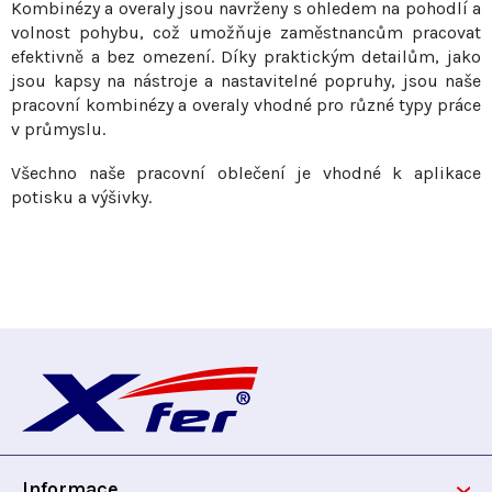
Kombinézy a overaly jsou navrženy s ohledem na pohodlí a
ý
volnost pohybu, což umožňuje zaměstnancům pracovat
p
efektivně a bez omezení. Díky praktickým detailům, jako
i
jsou kapsy na nástroje a nastavitelné popruhy, jsou naše
s
pracovní kombinézy a overaly vhodné pro různé typy práce
u
v průmyslu.
Všechno naše pracovní oblečení je vhodné k aplikace
potisku a výšivky.
Z
á
p
Informace