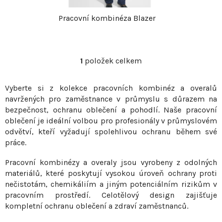
p
r
Pracovní kombinéza Blazer
r
o
o
d
1
položek celkem
O
v
d
u
Vyberte si z kolekce pracovních kombinéz a overalů
l
navržených pro zaměstnance v průmyslu s důrazem na
á
u
k
bezpečnost, ochranu oblečení a pohodlí. Naše pracovní
d
oblečení je ideální volbou pro profesionály v průmyslovém
a
k
t
odvětví, kteří vyžadují spolehlivou ochranu během své
c
práce.
t
ů
í
p
Pracovní kombinézy a overaly jsou vyrobeny z odolných
ů
r
materiálů, které poskytují vysokou úroveň ochrany proti
v
nečistotám, chemikáliím a jiným potenciálním rizikům v
pracovním prostředí. Celotělový design zajišťuje
k
kompletní ochranu oblečení a zdraví zaměstnanců.
y
v