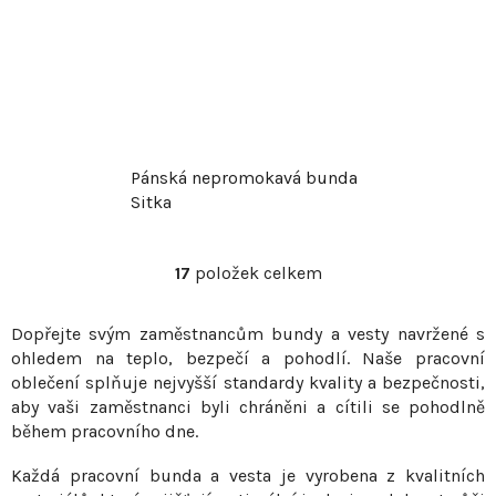
Pánská nepromokavá bunda
Sitka
17
položek celkem
O
v
Dopřejte svým zaměstnancům bundy a vesty navržené s
l
ohledem na teplo, bezpečí a pohodlí. Naše pracovní
á
oblečení splňuje nejvyšší standardy kvality a bezpečnosti,
d
aby vaši zaměstnanci byli chráněni a cítili se pohodlně
a
během pracovního dne.
c
í
Každá pracovní bunda a vesta je vyrobena z kvalitních