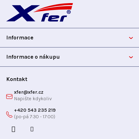
á
p
Informace
a
t
Informace o nákupu
í
Kontakt
xfer
@
xfer.cz
+420 543 235 219