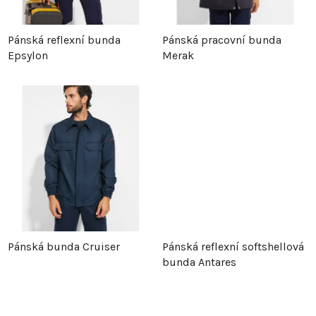
p
r
Pánská reflexní bunda
Pánská pracovní bunda
Epsylon
Merak
r
o
o
d
d
u
u
k
k
t
t
ů
Pánská bunda Cruiser
Pánská reflexní softshellová
ů
bunda Antares