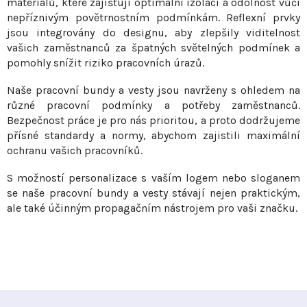
p
materiálů, které zajišťují optimální izolaci a odolnost vůči
r
nepříznivým povětrnostním podmínkám. Reflexní prvky
v
jsou integrovány do designu, aby zlepšily viditelnost
vašich zaměstnanců za špatných světelných podmínek a
k
pomohly snížit riziko pracovních úrazů.
y
v
Naše pracovní bundy a vesty jsou navrženy s ohledem na
ý
různé pracovní podmínky a potřeby zaměstnanců.
p
Bezpečnost práce je pro nás prioritou, a proto dodržujeme
i
přísné standardy a normy, abychom zajistili maximální
s
ochranu vašich pracovníků.
u
S možností personalizace s vaším logem nebo sloganem
se naše pracovní bundy a vesty stávají nejen praktickým,
ale také účinným propagačním nástrojem pro vaši značku.
Z