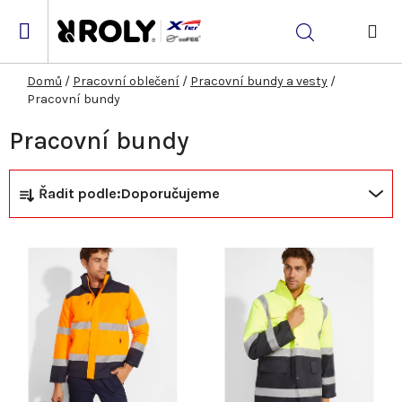
Přejít
na
Hledat
obsah
NÁK
KOŠ
Domů
/
Pracovní oblečení
/
Pracovní bundy a vesty
/
Pracovní bundy
Pracovní bundy
Ř
V
Řadit podle:
Doporučujeme
a
ý
z
p
e
i
n
s
í
p