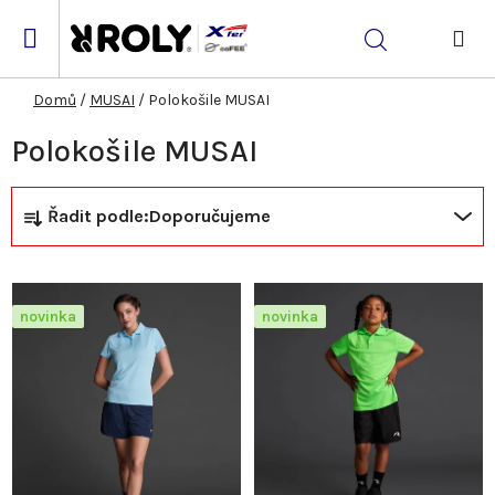
Přejít
na
Hledat
obsah
NÁK
KOŠ
Domů
/
MUSAI
/
Polokošile MUSAI
Polokošile MUSAI
Ř
V
Řadit podle:
Doporučujeme
a
ý
z
p
novinka
novinka
e
i
n
s
í
p