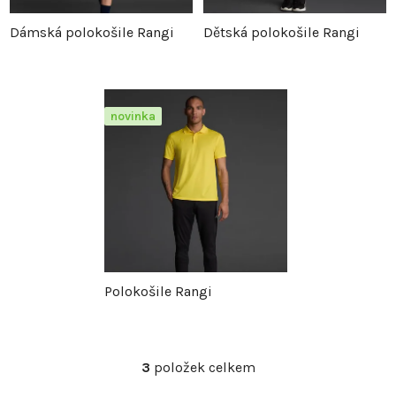
p
r
Dámská polokošile Rangi
Dětská polokošile Rangi
r
o
o
d
novinka
d
u
u
k
k
t
t
ů
Polokošile Rangi
ů
3
položek celkem
O