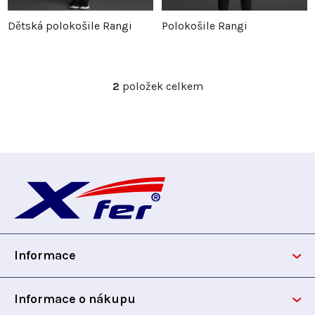
p
r
Dětská polokošile Rangi
Polokošile Rangi
r
o
o
d
2
položek celkem
O
v
d
u
l
á
u
k
d
Z
a
k
t
c
á
t
ů
í
p
p
ů
r
Informace
v
a
k
t
y
Informace o nákupu
v