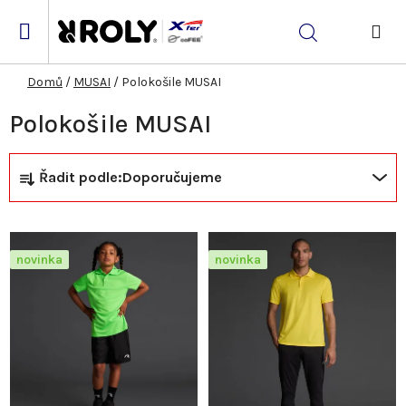
Přejít
na
Hledat
obsah
NÁK
KOŠ
Domů
/
MUSAI
/
Polokošile MUSAI
Polokošile MUSAI
Ř
V
Řadit podle:
Doporučujeme
a
ý
z
p
novinka
novinka
e
i
n
s
í
p