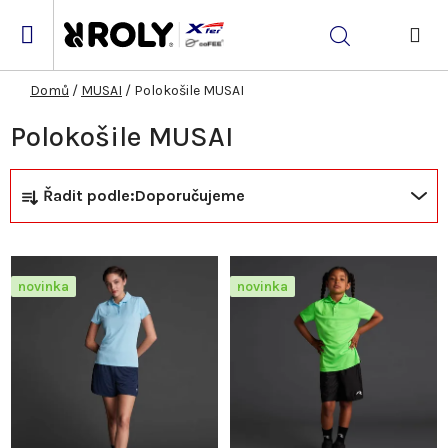
Přejít
na
Hledat
obsah
NÁK
KOŠ
Domů
/
MUSAI
/
Polokošile MUSAI
Polokošile MUSAI
Ř
V
Řadit podle:
Doporučujeme
a
ý
z
p
novinka
novinka
e
i
n
s
í
p