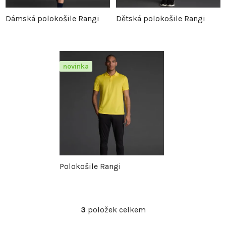
p
r
Dámská polokošile Rangi
Dětská polokošile Rangi
r
o
o
d
novinka
d
u
u
k
k
t
t
ů
Polokošile Rangi
ů
3
položek celkem
O