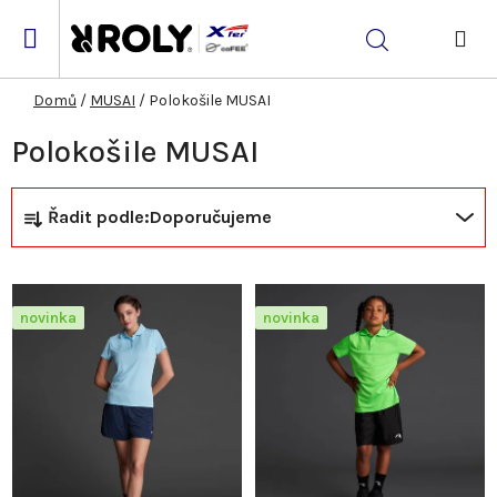
Přejít
na
Hledat
obsah
NÁK
KOŠ
Domů
/
MUSAI
/
Polokošile MUSAI
Polokošile MUSAI
Ř
V
Řadit podle:
Doporučujeme
a
ý
z
p
novinka
novinka
e
i
n
s
í
p