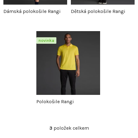
p
r
Dámská polokošile Rangi
Dětská polokošile Rangi
r
o
o
d
novinka
d
u
u
k
k
t
t
ů
Polokošile Rangi
ů
3
položek celkem
O