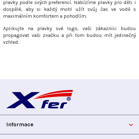
plavky podle svých preferencí. Nabízíme plavky pro děti i
ý
dospělé, aby si každý mohl užít svůj čas ve vodě s
p
maximálním komfortem a pohodlím.
i
s
Aplikujte na plavky své logo, vaši zákazníci budou
propagovat vaši značku a při tom budou mít jedinečný
u
vzhled.
Z
á
p
Informace
a