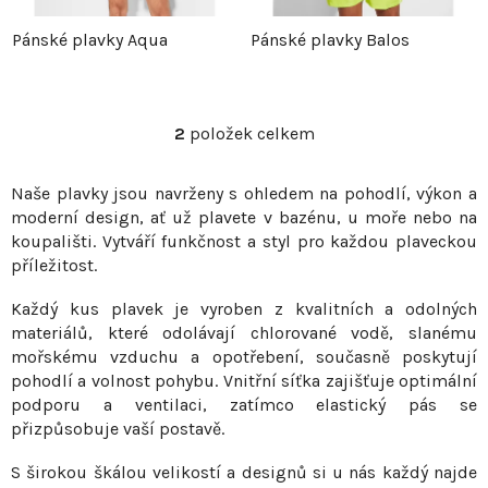
p
r
Pánské plavky Aqua
Pánské plavky Balos
r
o
o
d
2
položek celkem
O
v
d
u
Naše plavky jsou navrženy s ohledem na pohodlí, výkon a
l
moderní design, ať už plavete v bazénu, u moře nebo na
á
u
k
koupališti. Vytváří funkčnost a styl pro každou plaveckou
d
příležitost.
a
k
t
c
Každý kus plavek je vyroben z kvalitních a odolných
t
ů
í
materiálů, které odolávají chlorované vodě, slanému
p
mořskému vzduchu a opotřebení, současně poskytují
ů
r
pohodlí a volnost pohybu. Vnitřní síťka zajišťuje optimální
v
podporu a ventilaci, zatímco elastický pás se
přizpůsobuje vaší postavě.
k
y
S širokou škálou velikostí a designů si u nás každý najde
v