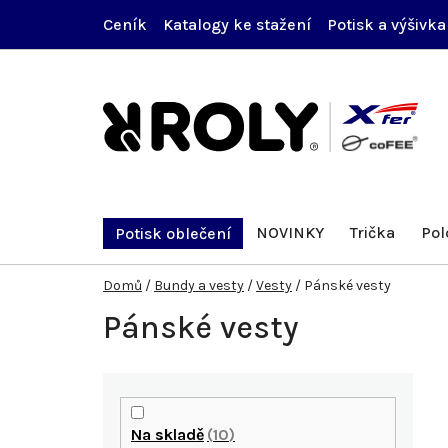
Přejít
Ceník
Katalogy ke stažení
Potisk a výšivka
na
obsah
NOVINKY
Trička
Pol
Potisk oblečení
Domů
/
Bundy a vesty
/
Vesty
/
Pánské vesty
Pánské vesty
P
o
Na skladě
10