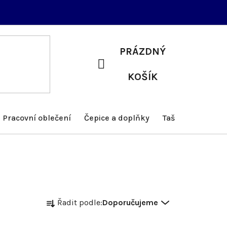
PRÁZDNÝ
NÁKUPNÍ
KOŠÍK
KOŠÍK
Pracovní oblečení
Čepice a doplňky
Tašky a batohy
Ř
Řadit podle:
Doporučujeme
a