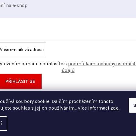
ý
ení na e-shop
p
i
s
u
Vložením e-mailu souhlasíte s
podmínkami ochrany osobníc
údajů
PŘIHLÁSIT SE
oužívá soubory cookie. Dalším procházením tohoto
S
ujete souhlas s jejich používáním.. Více informací
zde
.
í
Vyt