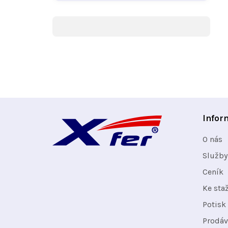
Z
Infor
á
O nás
p
Služby
Ceník
a
Ke sta
t
Potisk 
Prodáv