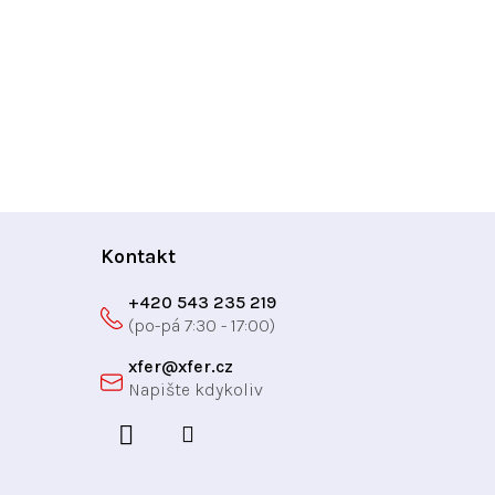
Kontakt
+420 543 235 219
xfer
@
xfer.cz