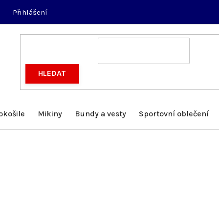
Přihlášení
HLEDAT
okošile
Mikiny
Bundy a vesty
Sportovní oblečení