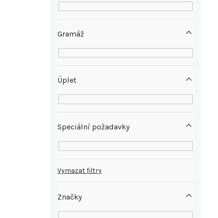
n
e
Gramáž
l
Úplet
Speciální požadavky
Vymazat filtry
Značky