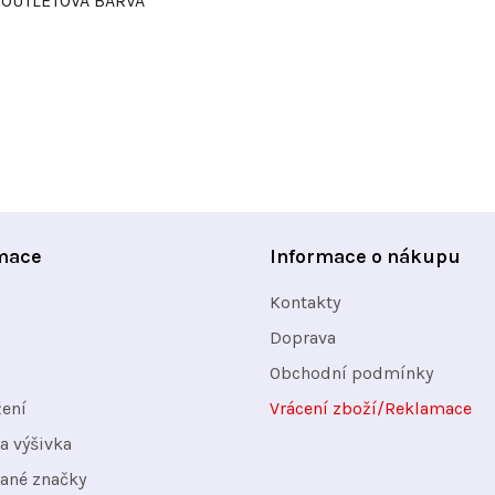
OUTLETOVÁ BARVA
O
v
l
á
d
a
mace
Informace o nákupu
c
í
Kontakty
p
Doprava
r
Obchodní podmínky
v
žení
Vrácení zboží/Reklamace
k
y
a výšivka
v
ané značky