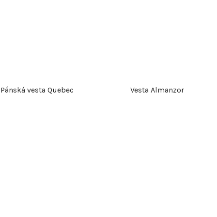
u
k
t
ů
Pánská vesta Quebec
Vesta Almanzor