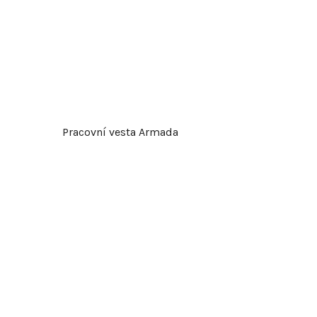
k
t
ů
Pracovní vesta Armada