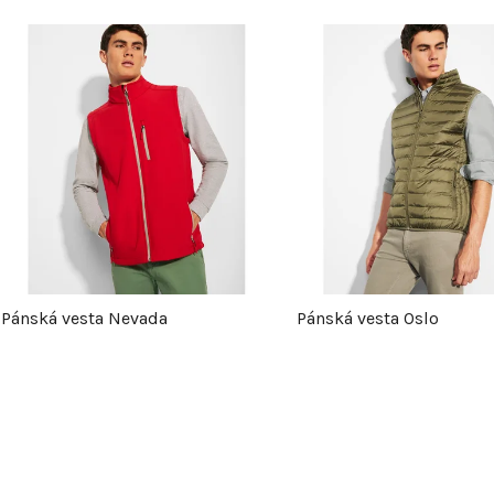
V
ý
p
s
p
Pánská vesta Nevada
Pánská vesta Oslo
r
o
d