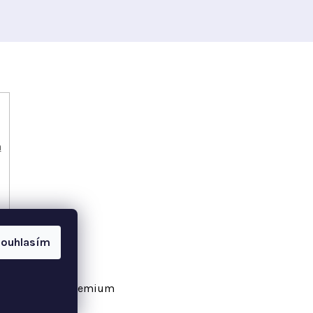
h
ouhlasím
vořil Shoptet Premium