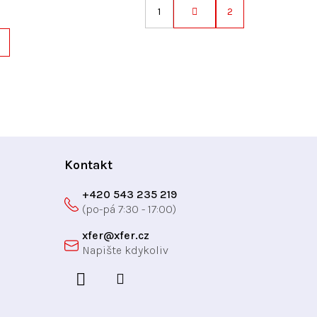
1
2
S
t
r
á
n
k
o
v
á
Kontakt
n
í
+420 543 235 219
xfer
@
xfer.cz