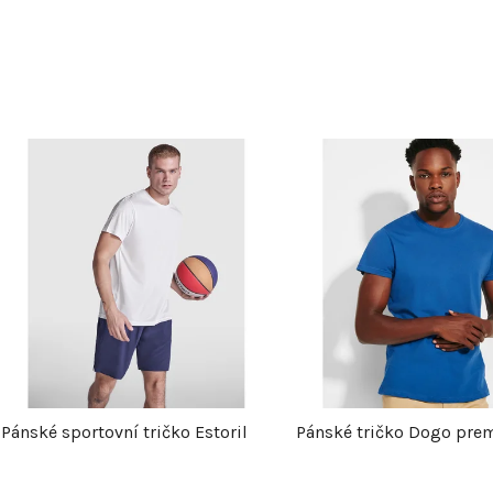
V
ý
p
s
p
Pánské sportovní tričko Estoril
Pánské tričko Dogo pr
r