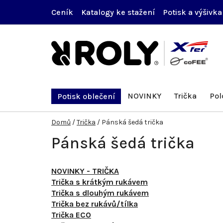
Přejít
Ceník
Katalogy ke stažení
Potisk a výšivka
na
obsah
NOVINKY
Trička
Pol
Potisk oblečení
Domů
/
Trička
/
Pánská šedá trička
Pánská šedá trička
NOVINKY - TRIČKA
Trička s krátkým rukávem
Trička s dlouhým rukávem
Trička bez rukávů/tílka
Trička ECO