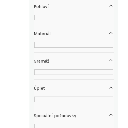
p
Pohlaví
a
n
Materiál
e
l
Gramáž
Úplet
Speciální požadavky