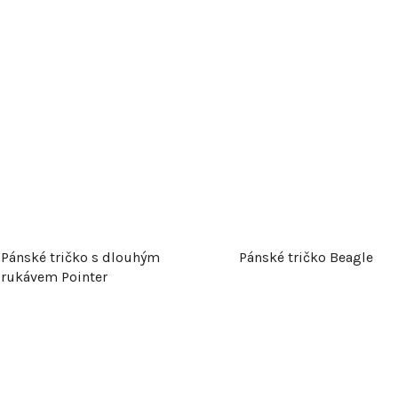
o
d
u
k
t
ů
Pánské tričko s dlouhým
Pánské tričko Beagle
rukávem Pointer