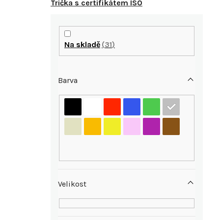
Trička s certifikátem ISO
P
o
Na skladě
31
s
Barva
t
r
i
a
n
n
Velikost
í