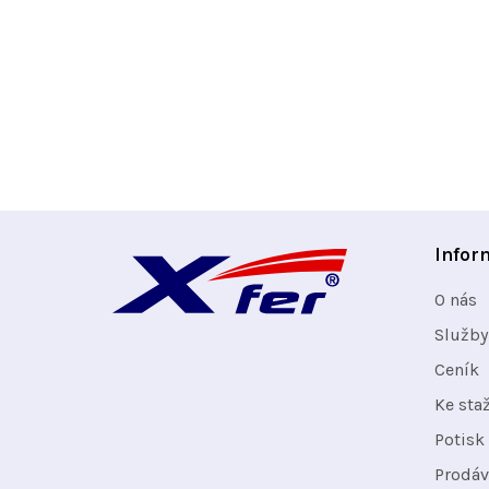
Z
Infor
á
O nás
p
Služby
Ceník
a
Ke sta
t
Potisk 
Prodáv