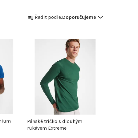
Ř
Řadit podle:
Doporučujeme
a
z
e
n
í
p
r
emium
Pánské tričko s dlouhým
rukávem Extreme
o