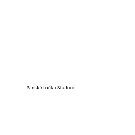
d
u
k
t
ů
Pánské tričko Stafford