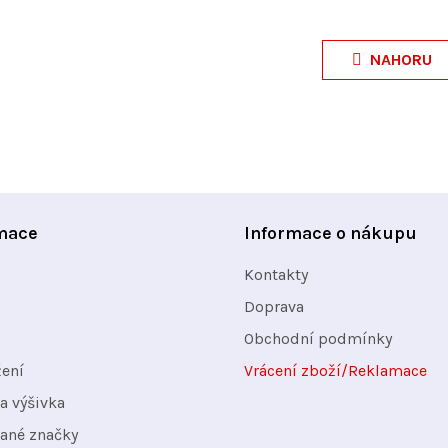
O
v
NAHORU
l
á
d
a
c
í
mace
Informace o nákupu
p
Kontakty
r
v
Doprava
k
Obchodní podmínky
y
žení
Vrácení zboží/Reklamace
v
a výšivka
ý
ané značky