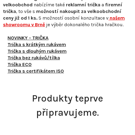
velkoobchod
nabízíme také
reklamní trička
a
firemní
trička
, to vše s
možností nakoupit za velkoobchodní
ceny již od 1 ks.
S
možností osobní konzultace v
našem
showroomu v Brně
je výběr dokonalého trička hračkou.
NOVINKY - TRIČKA
Trička s krátkým rukávem
Trička s dlouhým rukávem
Trička bez rukávů/tílka
Trička ECO
Trička s certifikátem ISO
Produkty teprve
připravujeme.