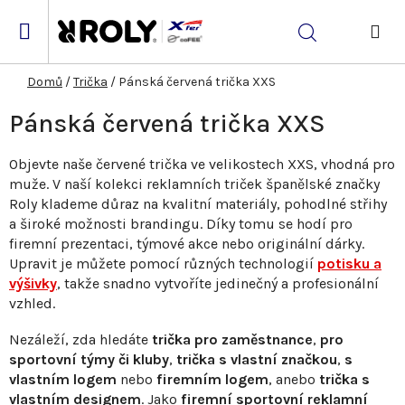
Přejít
na
Hledat
obsah
NÁK
KOŠ
Domů
/
Trička
/
Pánská červená trička XXS
Pánská červená trička XXS
Objevte naše červené trička ve velikostech XXS, vhodná pro
muže. V naší kolekci reklamních triček španělské značky
Roly klademe důraz na kvalitní materiály, pohodlné střihy
a široké možnosti brandingu. Díky tomu se hodí pro
firemní prezentaci, týmové akce nebo originální dárky.
Upravit je můžete pomocí různých technologií
potisku a
výšivky
, takže snadno vytvoříte jedinečný a profesionální
vzhled.
Nezáleží, zda hledáte
trička pro zaměstnance
,
pro
sportovní týmy či kluby
,
trička s vlastní značkou
,
s
vlastním logem
nebo
firemním logem
, anebo
trička s
vlastním designem
. Jako
firemní sportovní reklamní