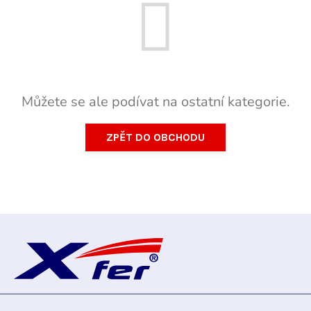
Můžete se ale podívat na ostatní kategorie.
ZPĚT DO OBCHODU
Z
á
p